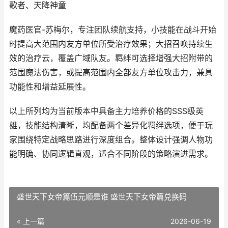
歌者、天降神童
魔药医官-苏梅尔，专注团队续航支持，小技能在战斗开始
时提高大范围内友方单位所受治疗效果；大招召唤持续生
效的治疗云，覆盖广域队友。羁绊可选择增强大招附带的
范围魔法伤害，或提高范围内全部友方单位攻击力，兼具
功能性和增益延展性。
以上所列均为当前版本中具备主力培养价格的SSS级英
雄，技能结构清晰，均配备两个差异化羁绊选项，便于玩
家围绕特定战略思路进行深度组合。整体设计强调人物功
能明确、协同逻辑直观，适合不同阶段的策略演进需求。
盛世天下女帝篇伍元顺是谁 盛世天下女帝篇兑换码
« 上一篇
2026-06-19