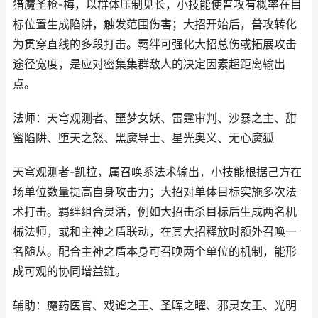
猎魔圣枪-梅，以群体压制见长，小技能使普攻有概率在目
标位置生成陷阱，触发范围伤害；大招开始后，普攻转化
为贯穿直线的多段打击。羁绊可强化大招总伤或拓展攻击
途径宽度，是应对密集集群敌人的决定因素超距离输出
点。
法师：天穹观测者、噩梦女妖、雷霆审判、沙暴之主、甜
蜜陷阱、堕天之怒、黑魔导士、星光奥义、无心魔狐
天穹观测者-凯拉，属召唤系法术输出，小技能根据己方在
场单位数量提高自身攻击力；大招对单体目标实施多次法
术打击。羁绊组合灵活，例如大招击杀目标后生成两名机
械法师，或和主神之盾联动，在其大招释放时额外召唤一
名随从。配合主神之盾本身可召唤两个单位的机制，能形
成可观的协同增益链。
辅助：魔药医官、戏谑之王、圣晖之曜、邪灵女王、光明