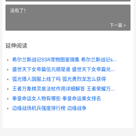
没有了！
下一篇 »
延伸阅读
希尔兰斯战记SSR宠物图鉴锦集 希尔兰斯战记ssr宠物
盛世天下女帝篇伍元顺是谁 盛世天下女帝篇兑换码
弧光猎人国服上线了吗 弧光勇烈龙怎么获得
王者万象棋灵泉法杖作用详细解答 王者荣耀万象天引
拳皇命运女人物有哪些 拳皇命运美女排名
边缘战场机兵强度排行榜 边缘战争