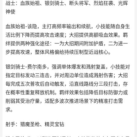
战士：血族始祖、银剑骑士、断头将军、烈焰狂袭、光辉
神使
血族始祖-该隐，主打高频率输出和续航，小技能随自身生
活比例下降而提高攻击速度；大招提供高额吸血效果。羁
绊提供两种强化途径：一为大招期间附加护盾，二为进一
步提高攻速，整体风格偏给持续压制型近战核心。
银剑骑士-费尔南多，强调单体爆发和溅射复盖，小技能对
指定目标发动三连击，并对周边单位造成溅射伤害；大招
每完成五次普攻后自动触发，沿直线路线分三段打击，存
在概率性重复释放机制。羁绊效果包括降低目标防御力或
削弱其受治疗量，适配多波次推进场景下的精准打击需
求。
射手：猎魔圣枪、精灵宝钻