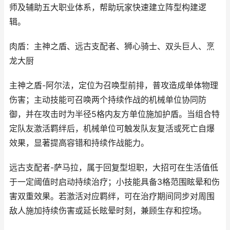
师及辅助五大职业体系，帮助玩家快速建立阵型构建逻
辑。
肉盾：主神之盾、远古支配者、狮心骑士、双头巨人、烹
龙大厨
主神之盾-阿尔法，定位为召唤型前排，普攻造成单体物理
伤害；主动技能可召唤两个持续作战的机械单位协同防
御，并在攻击时为半径5格内友方单位施加护盾。当组合特
定队友激活羁绊后，机械单位可触发队友复活或死亡自爆
效果，显著提高容错和持续作战能力。
远古支配者-萨马拉，属于回复型坦职，大招可在生活值低
于一定阈值时启动持续治疗；小技能具备3格范围眩晕和伤
害双重效果。若激活对应羁绊，可在治疗期间同步对周围
敌人施加持续伤害或延长眩晕时刻，兼顾生存和控场。