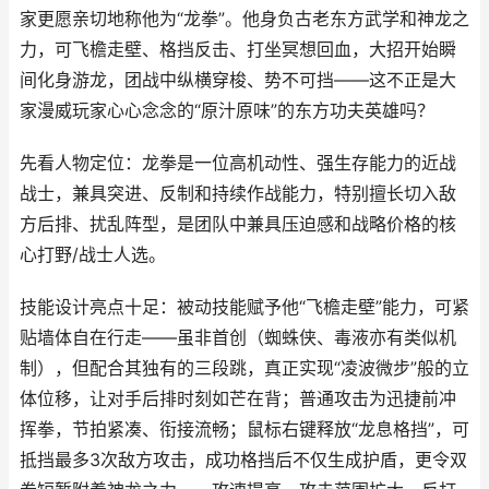
家更愿亲切地称他为“龙拳”。他身负古老东方武学和神龙之
力，可飞檐走壁、格挡反击、打坐冥想回血，大招开始瞬
间化身游龙，团战中纵横穿梭、势不可挡——这不正是大
家漫威玩家心心念念的“原汁原味”的东方功夫英雄吗？
先看人物定位：龙拳是一位高机动性、强生存能力的近战
战士，兼具突进、反制和持续作战能力，特别擅长切入敌
方后排、扰乱阵型，是团队中兼具压迫感和战略价格的核
心打野/战士人选。
技能设计亮点十足：被动技能赋予他“飞檐走壁”能力，可紧
贴墙体自在行走——虽非首创（蜘蛛侠、毒液亦有类似机
制），但配合其独有的三段跳，真正实现“凌波微步”般的立
体位移，让对手后排时刻如芒在背；普通攻击为迅捷前冲
挥拳，节拍紧凑、衔接流畅；鼠标右键释放“龙息格挡”，可
抵挡最多3次敌方攻击，成功格挡后不仅生成护盾，更令双