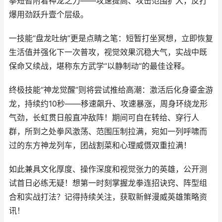
拳短暂附着神龙之力——攻速提高、攻击范围扩大，反打
爆用劲跃升壹个层级。
一技能“盘龙吐纳”更是点睛之笔：短暂打坐冥想，立即恢复
生活值并强化下一次普攻，视觉效果沉稳大气，实战中既
保命又续战，堪称东方武学“以静制动”的最佳诠释。
终极技能“神龙觉醒”则将尝试推给高潮：激活后化身鎏金游
龙，持续约10秒——移速飙升、攻速暴涨，周身环绕龙形
气劲，长虹贯日般直冲敌阵！期间可自在转给、穿行人
群，所到之处拳风激荡、范围压制拉满，宛如一列呼啸而
过的东方神龙列车，团战割菜和心理威慑双重拉满！
如此兼具文化厚度、操作深度和视觉张力的英雄，公开测
试首日必练无疑！想第一时刻掌握龙拳连招诀窍、阵型组
合和实战打法？记得持续关注，获取新鲜漫威英雄策略资
讯！