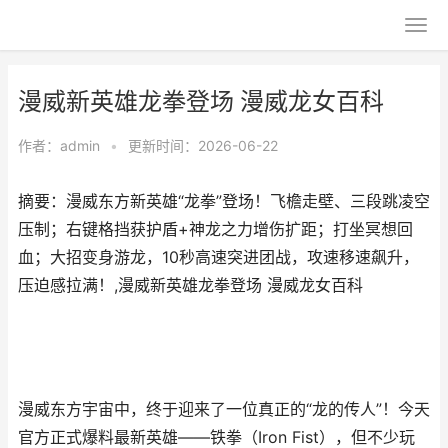
漫威新英雄龙拳登场 漫威龙女百科
作者：
admin
•
更新时间：2026-06-22
摘要：漫威东方新英雄“龙拳”登场！飞檐走壁、三段跳凌空
压制；右键格挡获护盾+神龙之力增伤扩距；打坐冥想回
血；大招变身游龙，10秒高速突进团战，攻速移速飙升，
压迫感拉满！,漫威新英雄龙拳登场 漫威龙女百科
漫威东方宇宙中，终于迎来了一位真正的“龙的传人”！今天
官方正式爆料最新英雄——铁拳（Iron Fist），但不少玩