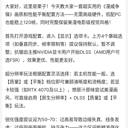
大家好，这里是栗子！今天教大家一套超实用的《漫威争
锋》画质和性能平衡配置方法——无需高级硬件，低配PC
也能稳上120帧，同时完整保留美漫电影级视觉风格！
首先打开游戏配置，进入【显示】选项卡。上方4个基础选
项（如垂直同步、帧率限制等）提议保持默认，暂不调
整；抗锯齿主推NVIDIA显卡用户开始DLSS（AMD用户可
选FSR），效果更优、性能更友好。
超分辨率玩法根据配置灵活选择：若主机性能一般，选
【质量】或【平衡】档位即可兼顾清晰度和流畅度；若显
卡较强（如RTX 4070及以上），想原汁原味尝试美漫画
风，可直接启用【原生分辨率】+ DLSS【质量】或【平
衡】玩法。
锐化强度提议设为50–70：过高易导致边缘失真、线条发
虚；过低则画面偏软、缺乏张力——这个区间能精准强化