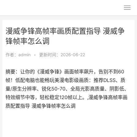
漫威争锋高帧率画质配置指导 漫威争
锋帧率怎么调
作者：
admin
•
更新时间：2026-06-22
摘要：让你的《漫威争锋》画面帧率飙升，告别不到60
帧！低配电脑也能畅玩美漫电影级画质：推荐DLSS、质
量/原生分辨率、锐化50-70、全局光影高质量、阴影低、
特效细节中等，轻松稳定120帧以上。,漫威争锋高帧率画
质配置指导 漫威争锋帧率怎么调