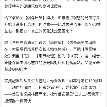
美漫特有的硬朗轮廓和高对比质感。
给下滚动至【图像质量】模块：追求极点观感的兄弟可先
开始【进步】选项，但注意——此时帧率也许回落至60帧
左右。别担心！真正的优化决定因素来了：
将【全局光影质量】设为【高质量】（这是画质灵魂所
在，大幅增强场景层次和人物立体感），再把【阴影特
效】调至【低】、【细节纹理】设为【中等】。这一组合
既能保留美漫标志性的强光暗对比和利落剪影，又能显著
释放GPU压力。
完成配置后从头进入游戏，你会发现：帧率稳定在120帧以
上，动作丝滑跟手，色彩饱满锐利，光影富有戏剧张力
——美漫电影感扑面而来，操作反馈更是“三选二”都像开了
加速器一样爽快！