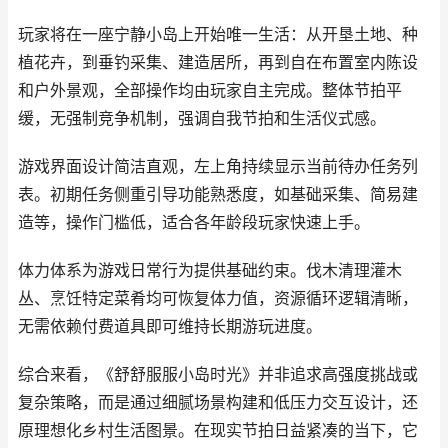
玩家将在一座宁静小岛上开始唯一生活：从开垦土地、种
植花卉，到垂钓采集、建造居所，再到自在布置室内陈设
和户外景观，全部操作均由玩家自主完成。整体节拍平
缓，无强制竞争机制，强调自我节拍和生活仪式感。
游戏界面设计简洁直观，左上角持续显示当前待办任务列
表。初期任务侧重引导功能熟悉度，如基础采集、简易建
造等，操作门槛低，适合各年龄段玩家快速上手。
体力体系为游戏日常行为提供基础约束。伐木清理灌木
丛、烹饪特定菜肴均可恢复体力值，资源循环逻辑清晰，
无需依赖付费道具即可维持长期游玩进度。
综合来看，《舒舒服服小岛时光》并非追求高强度挑战或
复杂策略，而是通过细腻场景构建和低压力交互设计，还
原理想化乡村生活图景。在现实节拍日益紧凑的当下，它