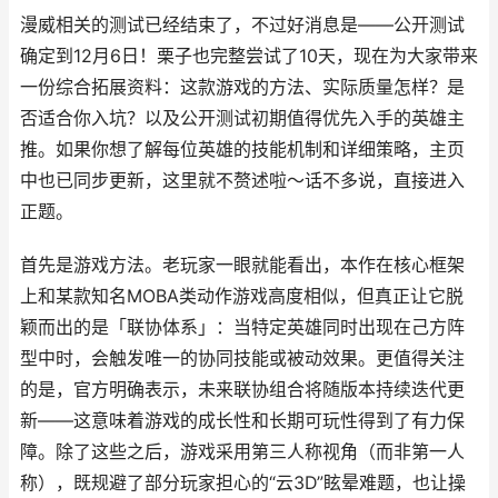
漫威相关的测试已经结束了，不过好消息是——公开测试
确定到12月6日！栗子也完整尝试了10天，现在为大家带来
一份综合拓展资料：这款游戏的方法、实际质量怎样？是
否适合你入坑？以及公开测试初期值得优先入手的英雄主
推。如果你想了解每位英雄的技能机制和详细策略，主页
中也已同步更新，这里就不赘述啦～话不多说，直接进入
正题。
首先是游戏方法。老玩家一眼就能看出，本作在核心框架
上和某款知名MOBA类动作游戏高度相似，但真正让它脱
颖而出的是「联协体系」：当特定英雄同时出现在己方阵
型中时，会触发唯一的协同技能或被动效果。更值得关注
的是，官方明确表示，未来联协组合将随版本持续迭代更
新——这意味着游戏的成长性和长期可玩性得到了有力保
障。除了这些之后，游戏采用第三人称视角（而非第一人
称），既规避了部分玩家担心的“云3D”眩晕难题，也让操