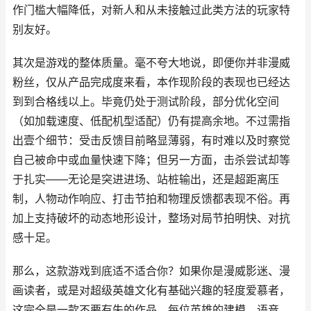
作门槛大幅降低，对新人和从未接触过此类方法的玩家特
别友好。
其次是游戏的整体质量。毫不夸大地说，即便你并非漫威
粉丝，仅从产品完成度来看，本作现阶段的表现也已经达
到到合格线以上。毕竟仍处于测试阶段，部分优化空间
（如加载速度、低配机型适配）仍有提高余地。不过需指
出壹个细节：受击反馈目前略显薄弱，有时难以及时察觉
自己被命中或血量快速下降；但另一方面，击杀尝试却等
于扎实——无论是突进进场、站桩输出，还是超距离压
制，人物动作响应、打击节拍和物理反馈都表现不俗。再
加上支持破坏的动态地形设计，整场对局节拍明快、对抗
感十足。
那么，这款游戏到底适不适合你？如果你是漫威影迷、漫
画读者，或是对超级英雄文化有基础兴趣的轻度爱慕者，
这完全是一款不要有失的作品。每位英雄的建模、语音、