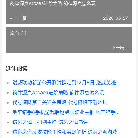
韵律源点Arcaea进阶策略 韵律源点怎么玩
« 上一篇
2026-06-27
没有了！
下一篇 »
延伸阅读
漫威联动新游公开测试确定到12月6日 漫威英雄联盟合作
韵律源点Arcaea进阶策略 韵律源点怎么玩
代号速降第二关通关策略 代号降临下载地址
地牢猎手6手机游戏后期绝顶职业主推 地牢猎手1ios下载
遗忘之海三把剑主推 遗忘之海书评
遗忘之海反攻技能主推和实战解析 遗忘之海游戏