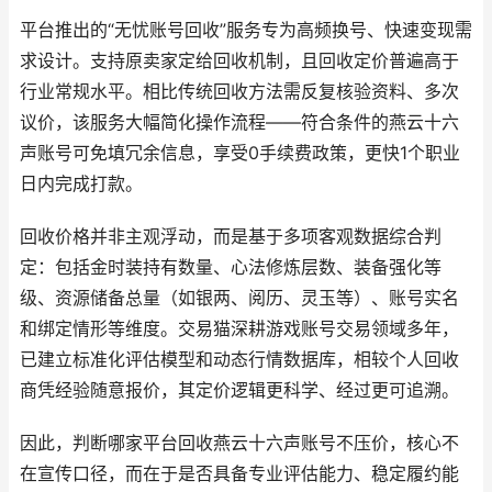
平台推出的“无忧账号回收”服务专为高频换号、快速变现需
求设计。支持原卖家定给回收机制，且回收定价普遍高于
行业常规水平。相比传统回收方法需反复核验资料、多次
议价，该服务大幅简化操作流程——符合条件的燕云十六
声账号可免填冗余信息，享受0手续费政策，更快1个职业
日内完成打款。
回收价格并非主观浮动，而是基于多项客观数据综合判
定：包括金时装持有数量、心法修炼层数、装备强化等
级、资源储备总量（如银两、阅历、灵玉等）、账号实名
和绑定情形等维度。交易猫深耕游戏账号交易领域多年，
已建立标准化评估模型和动态行情数据库，相较个人回收
商凭经验随意报价，其定价逻辑更科学、经过更可追溯。
因此，判断哪家平台回收燕云十六声账号不压价，核心不
在宣传口径，而在于是否具备专业评估能力、稳定履约能