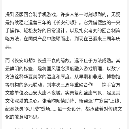
提到竖版回合制手机游戏，许多人第一时刻想到的，无疑
是持续稳定运营三年的《长安幻想》。它凭借便捷的一只
手操作、轻松友好的日常设计，以及扎实考究的回合制策
略方法，在同类产品中脱颖而出，到现在已迎来三周年庆
典。
而《长安幻想》长盛不衰的缘故，远不止于方法成熟。其
最鲜明的标签，是将国风理念深度融入游戏肌理，以数字
方法诠释华夏美学的温度和厚度。从早期和非遗、博物馆
等机构的多元联动，到本次三周年重磅合作——携手官方
文旅单位及西安大唐不夜城，实景复刻盛唐气象，足见其
文化深耕的决心。张若昀倾情助阵、新帮派“广寒宫”上线、
纪念妖灵“兔儿爷”登场……每一处设计，都承载着对传统文
化的敬意和巧思。