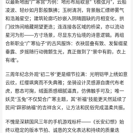
以最新地图“广寒宫”为例：地形布局取意“飞檐弦月”，云船
凌波、轻纱如月影般飘拂；玉树清冽，背景融汇缥缈雾气
和浩瀚星空；建筑轮廓巧妙嵌入阴晴圆缺的月相变化，拱
门纹饰间暗藏朔望更迭；连连接各区域的桥梁，亦以流动
星河为形——方寸场景，尽显东方仙境的诗意逻辑。再组
合新职业“广寒仙子”的古风服饰：衣袂层叠有致、发髻缀星
垂露、步摇随行动微颤生光，真正做到了“景中有韵，衣上
有魂”。
三周年纪念外观“初二爷”更是细节拉满：光明铠甲上绣如意
云纹，红缨飒爽而不失典雅；坐骑设计灵感源自唐代布老
虎，憨态可掬，绒面质感细腻逼真，仿佛触手可及；唯一
妖灵“玉兔”不仅契合广寒主题，其“祈福”技能更天然延续了
民间“辟邪纳福”的吉祥含义，让方法和民俗完成温柔共振。
不愧是深耕国风三年的手机游戏标杆——《长安幻想》始
终以稳定的版本节拍、诚恳的文化表达和持续的质量迭