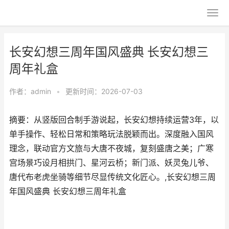
长安幻想三周年国风盛典 长安幻想三
周年礼盒
作者：
admin
•
更新时间：2026-07-03
摘要：从竖版回合制手游说起，长安幻想持续运营3年，以
单手操作、轻松日常和策略玩法脱颖而出。深度融入国风
理念，联动官方文旅与大唐不夜城，复刻盛唐之美；广寒
宫场景巧设月相拱门、星河云桥；新门派、妖灵兔儿爷、
唐代布老虎坐骑等细节尽显传统文化匠心。,长安幻想三周
年国风盛典 长安幻想三周年礼盒