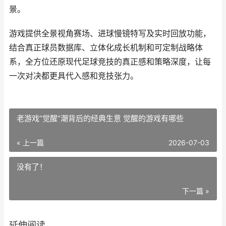
景。
游戏提供全景视角赛场、进球慢镜特写及实时回放功能，
结合真正球员数据库、立体化成长机制和可定制战略体
系，全方位还原现代足球竞技的真正感和策略深度，让每
一次对决都更具代入感和竞技张力。
老游戏“觉醒”潮背后的经典生意 觉醒的游戏有哪些
« 上一篇
2026-07-03
没有了！
下一篇 »
延伸阅读