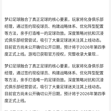
梦幻足球融合了真正足球的核心要素，玩家将化身俱乐部
经理，通过签约现役球员、构建战略体系、优化阵型配置
等方法，亲手打造唯一的足球劲旅。深度策略对抗和沉浸
式俱乐部经营尝试，吸引了大量足球迷关注其上线动态。
目前官方尚未公开确切公开日期，预计将于2026年第四季
度正式上线。游戏已获取官方授权，完整收录大量现...
梦幻足球融合了真正足球的核心要素，玩家将化身俱乐部
经理，通过签约现役球员、构建战略体系、优化阵型配置
等方法，亲手打造唯一的足球劲旅。深度策略对抗和沉浸
式俱乐部经营尝试，吸引了大量足球迷关注其上线动态。
目前官方尚未公开确切公开日期，预计将于2026年第四季
度正式上线。