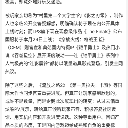
极高，却意外地好玩又迷恋。
被玩家亲切称为“村里第二个大学生”的《影之刃零》，制作
人也亲临公开会答疑解惑，明确确认将于现在内公开具体
上线时刻；而LPS旗下现在现象级作品《The Finals》公布
国服将于本月29日上线；《穿梭火线：枪战王者》
（CFM）则官宣和典范国内特摄IP《铠甲勇士》及热门小
说《吞噬星空》展开深度联动——连《铠甲勇士》系列中
人气极高的“连影震铃”都将以限量道具形式登场，引发全网
热议。
除了这些之后，《流放之路2》《第一奥拉夫：卡赞》等国
际大作也同步官宣重要进展。但真正让玩家感到欣慰的，
或许不是数量，而是企鹅此次展现出的转变：从过去偏重
炫酷PV展示，转给真正倾听玩家声音、积极答复社区反
馈、用实机内容和开发进度说话。这种尊重用户、回归产
品本质的态度，正是国内游戏迈给成熟和自负的重要标