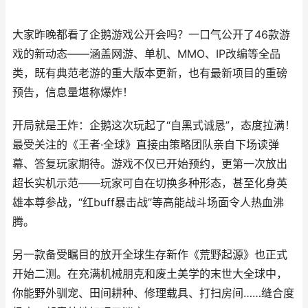
大家昨晚都看了企鹅游戏公开会吗？一口气公开了46款游
戏的新动态——涵盖网游、单机、MMO、IP改编等全品
类，既有典范老游的重大版本更新，也有最新项目的重磅
预告，信息量堪称爆炸！
开局就是王炸：企鹅这次玩起了“自黑式诚恳”，态度拉满！
最受关注的《王者·全球》直接由策略团队亲自下场读弹
幕、答复玩家期待。游戏不仅已开始预约，更第一次放出
超长实机示范——玩家可自在切换多种形态，甚至化身英
雄本尊参战，“红buff暴击战”等高能战斗场面令人热血沸
腾。
另一款备受瞩目的放开全球生存新作《荒野起源》也正式
开始二测。在充满机械朋克和废土美学的末世大全球中，
你能野外驯宠、田间耕种、修理载具、打扫房间……缝合度