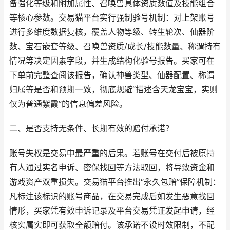
备强化等级和附加属性、召唤兽具体资质数值及技能组合
等核心参数。交易猫平台实行强制验号机制：对上架账号
进行多维度数据复核，覆盖人物等级、转生轮次、仙器阶
数、宝石嵌套等级、召唤兽资质/成长/技能数量、称谓持有
情况等决定因素字段，并生成结构化验号报告。买家可在
下单前完整查阅该报告，确认神兽类型、仙器配置、称谓
归属等是否和预期一致，彻底规避“描述含天龙宝宝，实则
仅为普通紫霞”的信息偏差风险。
二、是否支持无条件、长期有效的赔付承诺？
账号失权是交易中最严重的后果。若账号在交付后被原持
有人通过实名申诉、密保找回等方法取回，将导致资金和
游戏资产双重损失。交易猫平台推出“永久包赔”保障机制：
凡标注该标识的账号商品，在交易完成后如发生恶意找回
情形，买家凭有效申诉记录及平台交易凭证发起申请，经
核实属实即可获取全额赔付。该承诺不设时效限制，不配