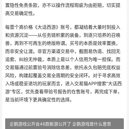
置隐性免责条款，亦不以操作流程瑕疵为由拒赔，切实提
高交易确定性。
每壹个高价格《大话西游》账号，都凝结着大量时刻投入
和资源沉淀——从任务链积累的装备，到逐只培养的召唤
兽，再到不可再生的绝版称谓。买号的本质是效率置换，
而非安全让渡。非官方渠道交易中，截图易伪造、找回无
追索、纠纷无仲裁，本质上是以个人信用为唯一担保。而
交易猫通过前置验号消除信息差，依托永久包赔兜底权益
风险，构建起覆盖交易全周期的安全闭环。对于寻求高效
入场或稳妥退坑的玩家而言，进入交易猫APP搜索“大话西
游”专区，优先查看带验号报告的在售账号，再完成下单，
是当前环境下更具确定性的选择。
企鹅游戏公开会46款新游公开了 企鹅游戏是什么意思