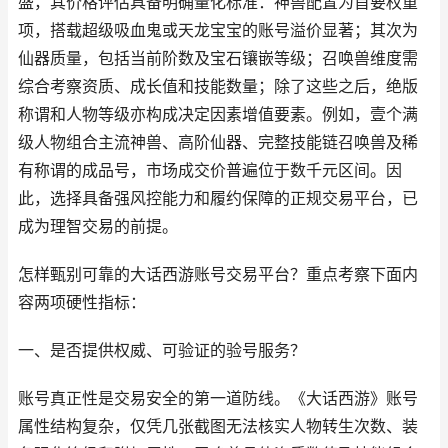
盛，其价格评估具备明确量化标准：神兽配置为首要权重
项，搭载超级吸血鬼或天龙宝宝的账号溢价显著；其次为
仙器质量，包括当前阶数及宝石镶嵌等级；召唤兽维度需
综合考察资质、成长值和技能数量；除了这些之后，绝版
称谓和人物等级亦构成决定因素增值要素。例如，壹个满
级人物组合主流神兽、高阶仙器、完整技能链召唤兽及稀
有称谓的成品号，市场成交价普遍位于数千元区间。因
此，选择具备强风控能力和履约保障的正规交易平台，已
成为理智交易的前提。
怎样甄别可靠的大话西游账号交易平台？重点考察下面内
容两项硬性指标：
一、是否提供权威、可验证的验号服务？
账号真正性是交易安全的第一道防线。《大话西游》账号
属性结构复杂，仅凭几张截图无法核实人物转生次数、装