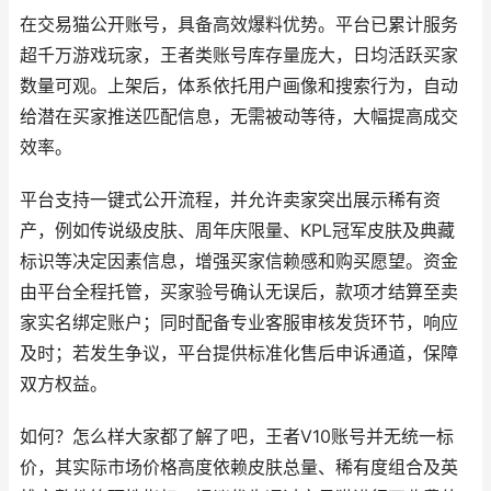
在交易猫公开账号，具备高效爆料优势。平台已累计服务
超千万游戏玩家，王者类账号库存量庞大，日均活跃买家
数量可观。上架后，体系依托用户画像和搜索行为，自动
给潜在买家推送匹配信息，无需被动等待，大幅提高成交
效率。
平台支持一键式公开流程，并允许卖家突出展示稀有资
产，例如传说级皮肤、周年庆限量、KPL冠军皮肤及典藏
标识等决定因素信息，增强买家信赖感和购买愿望。资金
由平台全程托管，买家验号确认无误后，款项才结算至卖
家实名绑定账户；同时配备专业客服审核发货环节，响应
及时；若发生争议，平台提供标准化售后申诉通道，保障
双方权益。
如何？怎么样大家都了解了吧，王者V10账号并无统一标
价，其实际市场价格高度依赖皮肤总量、稀有度组合及英