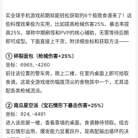
实全球手机游戏前期就能轻松获取的6个极致食谱来了！这
些料理效果极为实用，比如提高枪械伤害25%、暴击率提
高25%，堪称中期刷怪和PVP的核心辅助，无需等待后期
即可成型。下面直接上干货，附详细坐标和获取方法——
① 碎裂面包（枪械伤害+25%）
坐标：6965, -4260
前往该位置的警车旁，跳上二楼，在室内桌面上即可拾取
食谱。这是全游戏增伤幅度顶尖的食物其中一个，尤其适
配各类枪械流派。
② 南瓜星空派（宝石情形下暴击伤害+25%）
坐标：924, -4491
进入该房屋一楼，查看靠墙的桌面，食谱静待领取。组合
宝石情形运用，爆发能力显著跃升，是高配输出循环的决