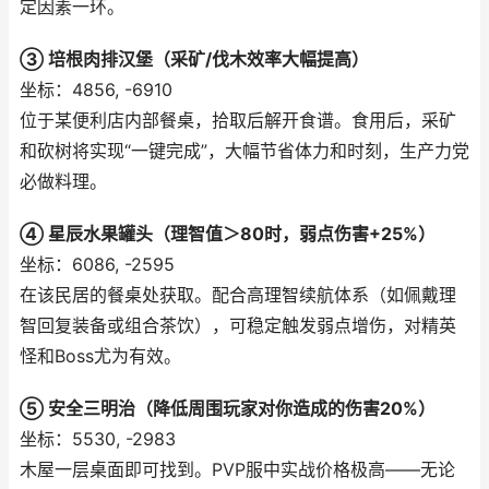
定因素一环。
③ 培根肉排汉堡（采矿/伐木效率大幅提高）
坐标：4856, -6910
位于某便利店内部餐桌，拾取后解开食谱。食用后，采矿
和砍树将实现“一键完成”，大幅节省体力和时刻，生产力党
必做料理。
④ 星辰水果罐头（理智值＞80时，弱点伤害+25%）
坐标：6086, -2595
在该民居的餐桌处获取。配合高理智续航体系（如佩戴理
智回复装备或组合茶饮），可稳定触发弱点增伤，对精英
怪和Boss尤为有效。
⑤ 安全三明治（降低周围玩家对你造成的伤害20%）
坐标：5530, -2983
木屋一层桌面即可找到。PVP服中实战价格极高——无论