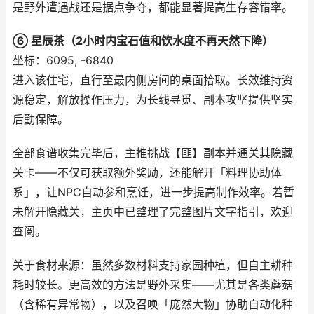
是野外遭遇战还是据点争夺，都能显著提高生存容错率。
⑥ 星辰茶（2小时内宝石值和饮水度不再天然下降）
坐标：6095, -6840
进入该住宅，直行至最内侧房间的桌面拾取。长效维持资
源稳定，解放操作压力，为长线寻觅、副本攻坚提供坚实
后勤保障。
全部食谱收集完毕后，主推挑战【匪】副本并通关其隐藏
关卡——不仅可获取额外奖励，还能解开「料理协助体
系」，让NPC自动参和烹饪，进一步提高制作效率。若暂
未解开隐藏关，主页中已整理了完整图片文字指引，欢迎
查阅。
关于食材来源：虽然多数材料支持家园种植，但自主耕种
耗时较长。更高效的方法是野外采集——尤其是各类蘑菇
（含稀有异常物），以及召唤「庞然大物」协助自动化种