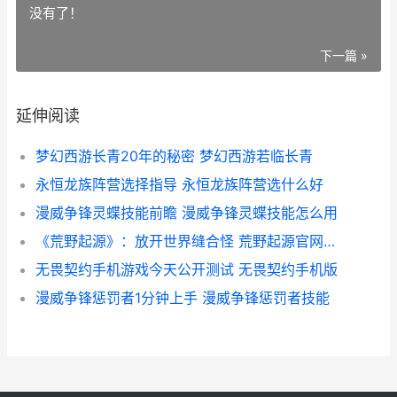
没有了！
下一篇 »
延伸阅读
梦幻西游长青20年的秘密 梦幻西游若临长青
永恒龙族阵营选择指导 永恒龙族阵营选什么好
漫威争锋灵蝶技能前瞻 漫威争锋灵蝶技能怎么用
《荒野起源》：放开世界缝合怪 荒野起源官网正版下载
无畏契约手机游戏今天公开测试 无畏契约手机版
漫威争锋惩罚者1分钟上手 漫威争锋惩罚者技能