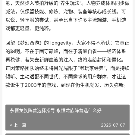
氪，天然步入节拍舒缓的“养生玩法”。人物养成体系同步做
减法，仅保留技能、修炼、宠物、装备等核心成长线。可
以说，轻享服的尝试，甚至比当下许多主流端游、手机游
戏都更轻量、更纯粹。
回望《梦幻西游》的 longevity，大家不得不承认：它真正
的聪明，不在于固守巅峰，而在于清醒自省——经济体系
再稳健，若失去新鲜血液的注入，终将走给封闭和僵化。
正因策略团队始终未将目光局限于“老玩家经典”，而是持续
倾听、主动适配不同世代、不同需求的用户群体，才让这
款诞生于2003年的游戏，到现在仍生机勃发、历久弥新。
永恒龙族阵营选择指导 永恒龙族阵营选什么好
« 上一篇
2026-07-07