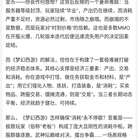
金币——你会作何感想？这背后反映的一个要命难题：当
服务器等级封顶、玩家陆续“毕业”，产出仍在继续，而消耗
严重不足时，资源必然过剩，市场随之崩塌。而崩塌的不
是数据，而是玩家对“时刻价格”的信赖。这也是多数MMO
在开服火爆、几轮版本迭代后便迅速流失用户的决定因素
症结。
而《梦幻西游》的解法，恰恰在于构建了一套极难被打破
的经济稳态体系。其核心支撑是经济三要素：产出、交易
和消耗。你在游戏中打怪、做任务获取金币和材料，是“产
出”；用它们强化人物、炼妖、打造装备，是“消耗”；买卖
物品、跨服交易、摆摊流通，则是“交易”。当三者长期动态
平衡，经济就趋于健壮、可持续。
那么，《梦幻西游》怎样确保“消耗”永不停歇？答案是——
极致玩家（俗称“老板”）构成了庞大且刚性的消耗中枢。跨
服群雄逐鹿、武神坛巅峰对决、擂台争霸……一场高规格