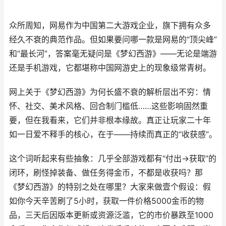
众所周知，网易作为中国第二大游戏企业，旗下拥有众多
经久不衰的典范作品。但如果要问哪一款是网易的“顶尖峰”
和“最长河”，答案毫无疑问是《梦幻西游》——无论是端游
还是手机游戏，它都堪称中国网游史上的现象级常青树。
网上关于《梦幻西游》为何长盛不衰的解析层出不穷：情
怀、社交、美术风格、回合制门槛低……这些影响固然重
要，但在我看来，它们并非根本缘故。真正让玩家二十年
如一日爱不释手的核心，在于——持续而真正的“收获感”。
这个词听起来有些抽象：几乎全部游戏都有“付出→获取”的
闭环，刷怪掉装备、做任务得金币，不都是收获吗？那
《梦幻西游》的特别之处在哪里？大家来做壹个假设：假
如你今天辛苦刷了5小时，获取一件价格5000金币的物
品，三天后因版本更新或资源泛滥，它的市价暴跌至1000