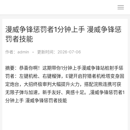
漫威争锋惩罚者1分钟上手 漫威争锋惩
罚者技能
作者：
admin
•
更新时间：2026-07-06
摘要：恭喜你啊！这期带你1分钟上手漫威争锋站桩射手惩
罚者：左键机枪、右键榴弹，E键开启狩猎者机枪塔变身固
定炮台，大招终极审判大幅提升火力，搭配浣熊连携可获
无限子弹与加速，新手友好、爽感十足。,漫威争锋惩罚者1
分钟上手 漫威争锋惩罚者技能