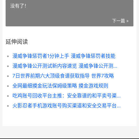
没有了！
下一篇 »
延伸阅读
漫威争锋惩罚者1分钟上手 漫威争锋惩罚者技能
漫威争锋公开测试新内容速览 漫威争锋公开测试版下载
7日世界前期六大顶级食谱获取指导 世界7攻略
全网最细摸金玩法保姆级策略 摸金游戏规则
吃鸡账号回收平台主推：安全靠谱的和平卖号渠道集合 哪里有收吃鸡账号的
火影忍者手机游戏账号购买渠道和安全交易平台主推 火影忍者手机游戏最强忍者大集结