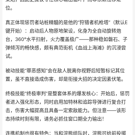
位。
真正体现惩罚者站桩精髓的是他的“狩猎者机枪塔”（默认E
键开始）：启动后人物原地架设，化身为全自动旋转炮
台，360°水平扫射，火力覆盖极广——那种稳如磐石、子
弹倾泻的畅快感，颇有典范街机《血战上海滩》的沉浸尝
试。
被动技能“罪恶感知”会在敌人脱离你视野后短暂标记其位
置，虽不直接造成伤害，却是衔接大招的决定因素伏笔。
终极技能“终极审判”是整套体系的爆发核心：开始后，惩罚
者进入强化形态，同时启用加特林和追踪导弹进行复合打
击，伤害大幅提高且具备一定索敌能力。但注意——该形
态持续时刻有限，请务必抓住窗口期全力输出！
连携机制也很有特色：当和浣熊组队时，浣熊可给前投掷