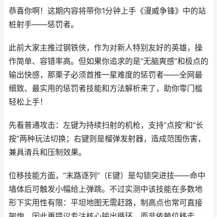
恭喜你啊！这期内容将带你1分钟上手《漫威争锋》中的站
桩射手——惩罚者。
此前大家主推过钢铁侠，作为对新人特别友好的英雄，操
作简单、容错率高。但如果你追求的是“无脑爽感”和极点的
输出快感，那栗子必须首推一星难度的惩罚者——全网最
细致、最实用的惩罚者技能和方法解析来了，助你零门槛
轻松上手！
先看普通攻击：左键为持续扫射的机枪，支持“点按”和“长
按”两种玩法切换；右键则是榴弹发射器，造成范围伤害，
兼具清兵和压制效果。
位移技能方面，“末路逐列”（E键）是勾锁突进技——命中
墙体后可触发小幅给上弹跳。不过实测中该技能在多数地
形下实用性有限：平坦地图无需赶路，制高点也常可直接
架炮，因此更提议专注核心输出循环，而非依赖位移走