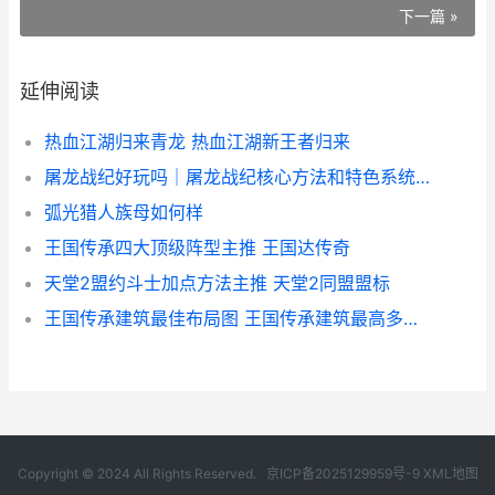
下一篇 »
延伸阅读
热血江湖归来青龙 热血江湖新王者归来
屠龙战纪好玩吗｜屠龙战纪核心方法和特色系统深度解析 屠龙战记手游官网
弧光猎人族母如何样
王国传承四大顶级阵型主推 王国达传奇
天堂2盟约斗士加点方法主推 天堂2同盟盟标
王国传承建筑最佳布局图 王国传承建筑最高多少级
Copyright © 2024 All Rights Reserved.
京ICP备2025129959号-9
XML地图