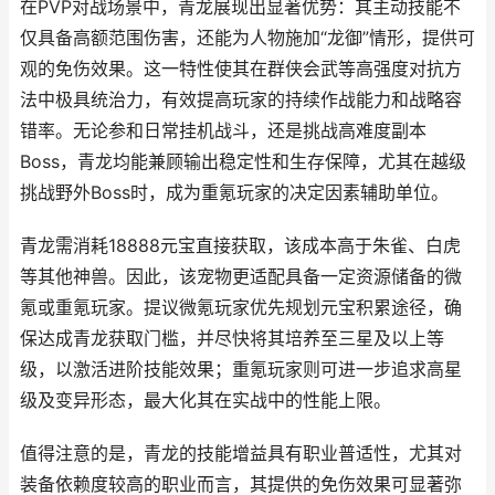
在PVP对战场景中，青龙展现出显著优势：其主动技能不
仅具备高额范围伤害，还能为人物施加“龙御”情形，提供可
观的免伤效果。这一特性使其在群侠会武等高强度对抗方
法中极具统治力，有效提高玩家的持续作战能力和战略容
错率。无论参和日常挂机战斗，还是挑战高难度副本
Boss，青龙均能兼顾输出稳定性和生存保障，尤其在越级
挑战野外Boss时，成为重氪玩家的决定因素辅助单位。
青龙需消耗18888元宝直接获取，该成本高于朱雀、白虎
等其他神兽。因此，该宠物更适配具备一定资源储备的微
氪或重氪玩家。提议微氪玩家优先规划元宝积累途径，确
保达成青龙获取门槛，并尽快将其培养至三星及以上等
级，以激活进阶技能效果；重氪玩家则可进一步追求高星
级及变异形态，最大化其在实战中的性能上限。
值得注意的是，青龙的技能增益具有职业普适性，尤其对
装备依赖度较高的职业而言，其提供的免伤效果可显著弥