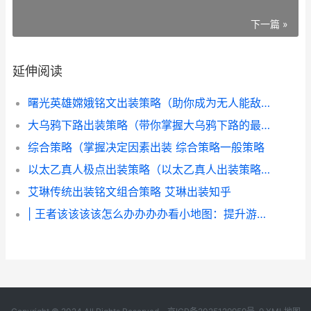
下一篇 »
延伸阅读
曙光英雄嫦娥铭文出装策略（助你成为无人能敌月之神 曙光英雄嫦娥星盘
大乌鸦下路出装策略（带你掌握大乌鸦下路的最佳装备选择 乌鸦出装大乱斗
综合策略（掌握决定因素出装 综合策略一般策略
以太乙真人极点出装策略（以太乙真人出装策略 太乙真人技能介绍视频
艾琳传统出装铭文组合策略 艾琳出装知乎
| 王者该该该该怎么办办办办看小地图：提升游戏胜率的关键技能