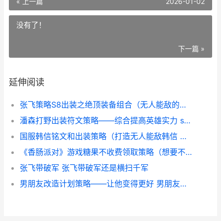
« 上一篇
2026-01-02
没有了！
下一篇 »
延伸阅读
张飞策略S8出装之绝顶装备组合（无人能敌的猛将 张飞策略s8出装攻略
潘森打野出装符文策略——综合提高英雄实力 s11新版潘森打野符文
国服韩信铭文和出装策略（打造无人能敌韩信 国服韩信的铭文
《香肠派对》游戏糖果不收费领取策略（想要不收费领取《香肠派对》游戏中的糖果 《香肠派对》游戏内无法获取index
张飞带破军 张飞带破军还是横扫千军
男朋友改造计划策略——让他变得更好 男朋友想改造你