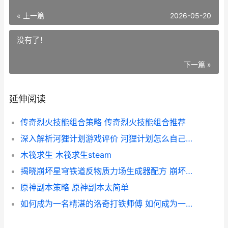
« 上一篇
2026-05-20
没有了！
下一篇 »
延伸阅读
传奇烈火技能组合策略 传奇烈火技能组合推荐
深入解析河狸计划游戏评价 河狸计划怎么自己做游戏
木筏求生 木筏求生steam
揭晓崩坏星穹铁道反物质力场生成器配方 崩坏星穹铁道演示
原神副本策略 原神副本太简单
如何成为一名精湛的洛奇打铁师傅 如何成为一名精神小妹