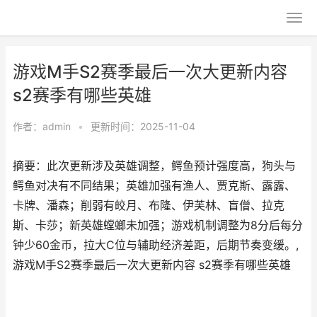
游戏M手S2赛季最后一次大更新内容
s2赛季有哪些英雄
作者：
admin
•
更新时间：2025-11-04
摘要：此次更新涉及英雄调整，鳄鱼预计强度高，狗头与
鳄鱼对决有不同结果；英雄加强有渔人、贾克斯、露露、
卡牌、潘森；削弱有皎月、布隆、伊芙林、盲僧、拉克
斯、卡莎；新英雄螳螂未加强；游戏机制调整为8分后每分
钟少60金币，拉大C位与辅助经济差距，后期节奏变缓。,
游戏M手S2赛季最后一次大更新内容 s2赛季有哪些英雄