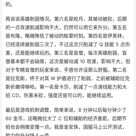
的。
再说说英雄削弱情况。第六名是皎月，其被动被砍，后期
的一点攻速削减影响不大，仍然可以用它来升分。第五名
是布隆，略微降低了被动的眩晕时刻。第四名是伊芙林，
已经连续被削弱三次了，不过这次只削减了 Q 技能 5 点伤
害，还是能继续玩的。第三名是盲僧，每次英雄削弱，盲
僧基本都不会缺席，这次是被动减 10 攻速，影响不大，但
对于专精盲僧的玩家来说，手感也许没那么舒服。第二名
是拉克斯，终于对其 W 护盾进行了削弱，之前被辅助拉克
斯折磨得够呛。第一名是卡莎，削减了一点清线能力和大
招 CD，伤害未砍，强度还是可以的，能继续运用。
最后是游戏机制调整，简单来说，8 分钟以后每分钟少了
60 金币，这略微拉大了 C 位和辅助的经济差距，后期节
拍也会稍微变慢一点。我是金安珠，国服马上公开测试，
助力你升分快人一步。