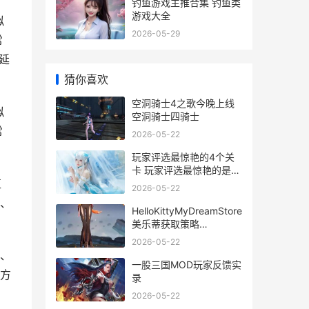
钓鱼游戏主推合集 钓鱼类
游戏大全
拟
2026-05-29
常
延
猜你喜欢
空洞骑士4之歌今晚上线
拟
空洞骑士四骑士
常
2026-05-22
玩家评选最惊艳的4个关
卡 玩家评选最惊艳的是什
直
么
2026-05-22
、
HelloKittyMyDreamStore
美乐蒂获取策略
hellokittymydreamstore
2026-05-22
怎么下载
、
一股三国MOD玩家反馈实
方
录
2026-05-22