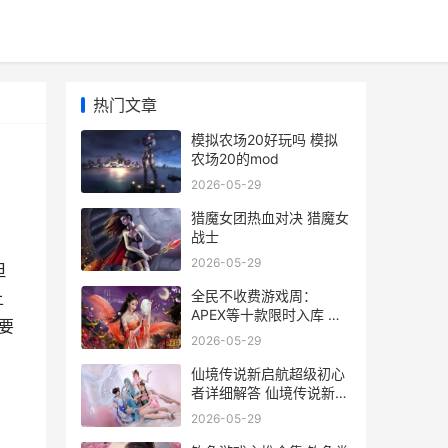
热门文章
模拟农场20好玩吗 模拟
农场20的mod
2026-05-29
猎魔女团热血对决 猎魔女
战士
2026-05-29
但
全民不收费游戏周：
上
APEX等十款限时入库 全
要
民不收费游戏大全
2026-05-29
仙境传说新启航超级初心
者详细解答 仙境传说新启
航技能模拟器
2026-05-29