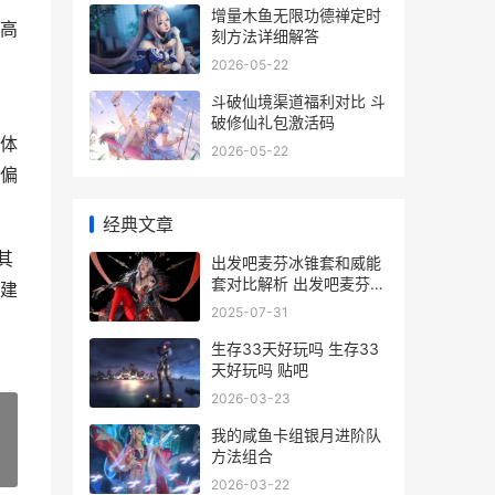
增量木鱼无限功德禅定时
的高
刻方法详细解答
2026-05-22
斗破仙境渠道福利对比 斗
破修仙礼包激活码
体
2026-05-22
偏
经典文章
其
出发吧麦芬冰锥套和威能
套对比解析 出发吧麦芬冰
建
锥最大等级多少级
2025-07-31
生存33天好玩吗 生存33
天好玩吗 贴吧
2026-03-23
我的咸鱼卡组银月进阶队
方法组合
»
2026-03-22