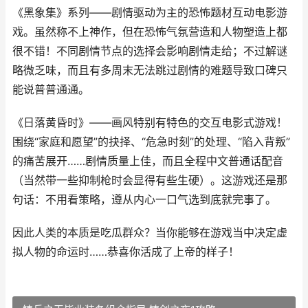
《黑象集》系列——剧情驱动为主的恐怖题材互动电影游
戏。虽然称不上神作，但在恐怖气氛营造和人物塑造上都
很不错！不同剧情节点的选择会影响剧情走给；不过解谜
略微乏味，而且有多周末无法跳过剧情的难题导致口碑只
能说普普通通。
《日落黄昏时》——画风特别有特色的交互电影式游戏！
围绕“家庭和愿望”的抉择、“危急时刻”的处理、“陷入背叛”
的痛苦展开……剧情质量上佳，而且全程中文普通话配音
（当然带一些抑制枪时会显得有些生硬）。这游戏还是那
句话：不用看策略，遵从内心一口气选到底就完事了。
因此人类的本质是吃瓜群众？当你能够在游戏当中决定虚
拟人物的命运时……恭喜你活成了上帝的样子！