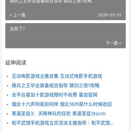
铸兵之王毕业装备组合指导 铸剑之夜1攻略
« 上一篇
2026-05-31
没有了！
下一篇 »
延伸阅读
互动电影游戏主推合集 互动式电影手机游戏
铸兵之王毕业装备组合指导 铸剑之夜1攻略
全平台喜加十款游戏限时不收费 喜加官网
烟云十六声到底如何样 烟云16州是什么时候收回
黑道圣徒3：天降神兵的狂欢 黑道圣徒3torch
和平武馆手机游戏五宗流派主推指导｜和平武馆手机游戏流派组合思路和实战解析 和平与武力