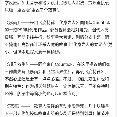
学反应。加上音乐和镜头设计足够让人沉浸，提议直接玩
原版，重置版“重置了个寂寞”。
《暴雨》——来自《底特律：化身为人》同团队Countick
的一款PS3时代老作品。部分视角会相对难受，但代入感
极强、互动多线并行、叙事量大管饱、剧情分支丰盛。瑕
不掩瑜！高智商连环杀人魔的故事比“化身为人的立足点”更
小，但谋杀追踪父爱一样精妙。
《超凡双生》——同样来自Countick，在这里提议他们家
三部曲先玩《暴雨》和《超凡双生》，再玩《底特律》，
不然心里还是会有一点点落差。不过，《超凡双生》也特
别有特色：作为超天然题材有一定惊悚元素，但不会特别
恐怖，胆子中等偏小的也可以轻松应对。
《夜班》——一款真人演绎的互动电影游戏，几十块钱拿
下一部让你能操纵故事走给的英剧还是特别划算！情节冲