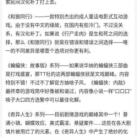
索民间汉化补丁打上去。
《和狼同行》——一款特别杰出的成人童话电影式互动游
戏。由于没有中文的缘故，在国内有些冷门。不过没关
系，有汉化补丁。如果说《行尸走肉》是生和死之间的选
择，那么《和狼同行》就是在错误和错误之间选择——唯
一的不同差异是哪壹个选项对你更有利。
《蝙蝠侠：故事版》系列——如果说华纳的蝙蝠侠三部曲
是打戏盛宴，那TT社的这两部蝙蝠侠就是文戏巅峰。内容
特别不错！不过不了解官方抽啥子风，《蝙蝠侠：内敌》
最终章的游戏简中好像被和谐过，内容像小说一样“口口口”
啥子大口四方选繁中可以最佳化解。
《奇异人生》系列——目前剧情游戏的巅峰其中一个！普
通小镇、蝴蝶效应、美式霸凌、悬疑案件……这些在各大剧
情片被用烂了的元素，在《奇异人生》中产生了绝妙的化