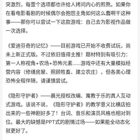
突激烈，每壹个选项都也许给人拷问内心的煎熬。如果你
在看电影看剧的时候偶尔会抱怨主角如何这么蠢啊干这种
事——那你可以尝试一下这款游戏：自己去为影视作品做
一次选择。
《爱迪芬奇的记忆》——目前游戏已开始不收费试玩，尚
未上新正式版。不过依旧值得主推！题材特别有吸引力：
第一人称视角+农场+恐怖元素……游戏中还有大量模拟经
营内容（修缮房屋、照顾牲畜、建立农庄），但各类心理
恐怖全程伴随，请谨慎尝试。
《隐形守护者》——晨光授权改编、寓教于乐的真人互动
式游戏。该说不说，《隐形守护者》的教学意义比横店拍
出来的一些神剧好多了！台词、音乐和演员风格也相对到
位。最大的缺憾是PPT式的剧情过场——如果能全动态化
就更好了。