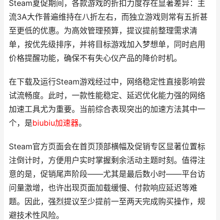
Steam夏促期间，各款游戏的折扣力度存在显著差异：主
流3A大作普遍维持在八折左右，而独立游戏则常有五折甚
至更低的优惠。为高效管理预算，提议提前整理需求清
单，按优先级排序，并将目标游戏加入梦想单，同时启用
价格提醒功能，确保不有失心仪产品的降价时机。
在下载及运行Steam游戏经过中，网络稳定性直接影响尝
试流畅度。此时，一款性能稳定、延迟优化能力强的网络
加速工具尤为重要。当前综合表现突出的加速方法其中一
个，是
biubiu加速器
。
Steam官方页面会在首页顶部横幅及促销专区显著位置标
注倒计时，方便用户实时掌握剩余活动主题时刻。值得注
意的是，促销尾声阶段——尤其是最后数小时——平台访
问量激增，也许出现页面加载缓慢、付款响应延迟等难
题。因此，强烈提议至少提前一至两天完成购买操作，规
避技术性风险。