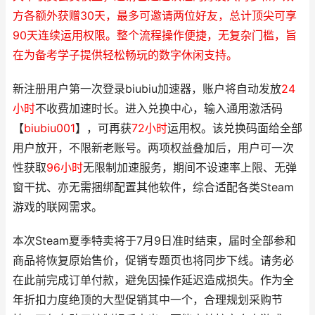
方各额外获赠30天，最多可邀请两位好友，总计顶尖可享
90天连续运用权限。整个流程操作便捷，无复杂门槛，旨
在为备考学子提供轻松畅玩的数字休闲支持。
新注册用户第一次登录biubiu加速器，账户将自动发放
24
小时
不收费加速时长。进入兑换中心，输入通用激活码
【
biubiu001
】，可再获
72小时
运用权。该兑换码面给全部
用户放开，不限新老账号。两项权益叠加后，用户可一次
性获取
96小时
无限制加速服务，期间不设速率上限、无弹
窗干扰、亦无需捆绑配置其他软件，综合适配各类Steam
游戏的联网需求。
本次Steam夏季特卖将于7月9日准时结束，届时全部参和
商品将恢复原始售价，促销专题页也将同步下线。请务必
在此前完成订单付款，避免因操作延迟造成损失。作为全
年折扣力度绝顶的大型促销其中一个，合理规划采购节