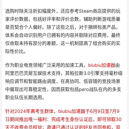
选购时除关注折扣幅度外，还应参考Steam商店提供的玩
家评价数据，包括好评率和评价总数，辅助判断游戏质量
是否契合个人偏好。除了这些之后，对于捆绑包类产品，
体系会自动识别用户已拥有的内容并剔除对应费用，最终
仅收取未持有部分的差额，这一机制提高了组合购买的实
际性价比。
作为职业电竞领域广泛采用的加速工具，
biubiu加速器
由
阿里巴巴灵犀互娱技术支持，其帕拉斯3.0引擎支持毫秒级
响应调节和智能路由调度，在高协同、低容错的竞技场景
中展现出可靠稳定性，因而获取包括pero战队在内的多支
职业队伍长期选用。
针对2024年高考生群体，biubiu加速器于6月9日至7月9
日期间推出唯一福利：完成考生身份认证后，即可领取30
天不收费会员权益；邀请已通过认证的好友共同参和，双