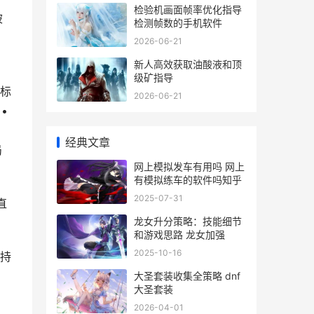
检验机画面帧率优化指导
被
检测帧数的手机软件
2026-06-21
新人高效获取油酸液和顶
级矿指导
标
2026-06-21
•
，
经典文章
局
网上模拟发车有用吗 网上
有模拟练车的软件吗知乎
2025-07-31
直
龙女升分策略：技能细节
和游戏思路 龙女加强
2025-10-16
持
大圣套装收集全策略 dnf
大圣套装
2026-04-01