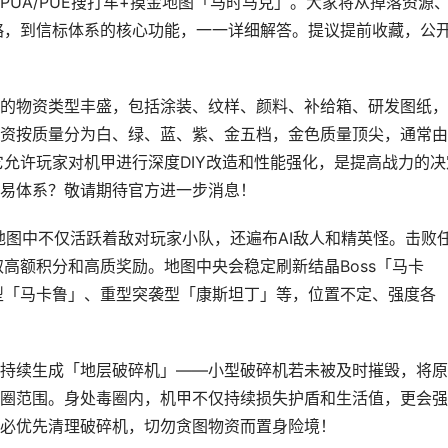
UA/PUE搜打车+摸金地图「马时马克」。大家将从掉落资源
策略，到信标体系的核心功能，一一详细解答。提议提前收藏，公
的物资类型丰盛，包括涂装、纹样、颜料、补给箱、研发图纸，
资按质量分为白、绿、蓝、紫、金五档，金色质量顶尖，通常由
它允许玩家对机甲进行深度DIY改造和性能强化，是提高战力的决
易体系？敬请期待官方进一步消息！
场，地图中不仅活跃着敌对玩家小队，还遍布AI敌人和精英怪。击败
取高额积分和高质奖励。地图中央会稳定刷新结晶Boss「马卡
规型「马卡鲁」、重型突袭型「康斯坦丁」等，位置不定、强度各
持续生成「地层破碎机」——小型破碎机若未被及时摧毁，将原
圈范围。身处毒圈内，机甲不仅持续损失护盾和生活值，更会强
必优先清理破碎机，切勿贪图物资而置身险境！