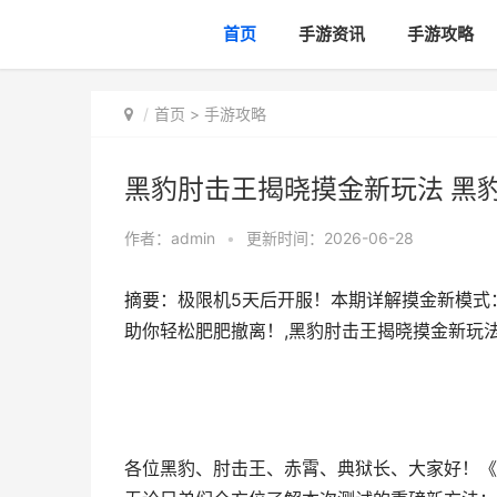
首页
手游资讯
手游攻略
首页
>
手游攻略
黑豹肘击王揭晓摸金新玩法 黑
作者：
admin
•
更新时间：2026-06-28
摘要：极限机5天后开服！本期详解摸金新模式
助你轻松肥肥撤离！,黑豹肘击王揭晓摸金新玩法
各位黑豹、肘击王、赤霄、典狱长、大家好！《