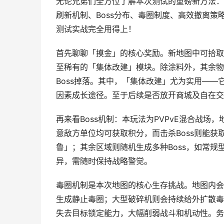
无论兄弟们全方位了解本次测试的重磅新方法：P
刷新机制、Boss分布、毒圈制度、高效撤离
测试实战完全用得上！
首先聊聊「摸金」的核心奖励。新地图中可拾取
至稀有的「集体改建」模块。除涂料外，其余物
Boss掉落。其中，「集体改建」尤为实用——
因素成长途径。至于后续是否放开商城及自在交
再来看Boss机制：本玩法为PVPvE混合战
意敌方单位均可获取积分，而击杀Boss则能获
鲁」；其余区域则随机生成多种Boss，如常
异，需随时保持战略警觉。
毒圈机制是本次地图的核心生存挑战。地图内会
生成静止毒圈；大型破碎机则会持续给外扩散毒
失去目标锁定能力，大幅削弱战斗和机动性。务