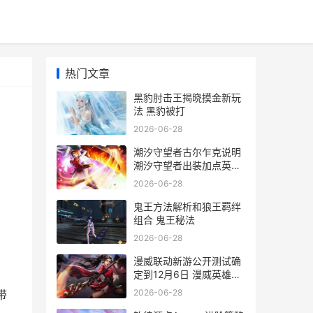
热门文章
黑豹肘击王揭晓摸金新玩
法 黑豹被打
2026-06-28
潮汐守望者古尔乍克说明
潮汐守望者出装加点英魂
之刃
2026-06-28
，
鬼王方法解析和狼王羁绊
组合 鬼王秘法
2026-06-28
漫威联动新游公开测试确
定到12月6日 漫威英雄联
盟合作
2026-06-28
带