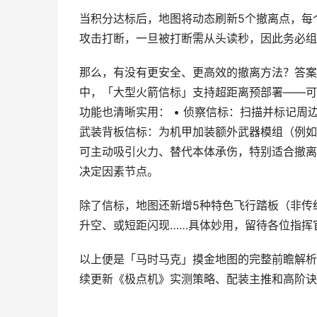
当积分达标后，地图将动态刷新5个撤离点，每
攻击打断，一旦被打断需从头读秒，因此务必组
那么，有没有更安全、更高效的撤离方法？答案
中，「大型火箭信标」支持超距离预部署——可
功能也清晰实用： • 侦察信标：扫描并标记周边
武装背板信标：为机甲加装额外武器模组（例如
可主动吸引火力、替代本体承伤，特别适合撤离
决定因素节点。
除了信标，地图还新增5种特色飞行踏板（非传
升空、或短距闪现……具体妙用，留待各位指挥
以上便是「马时马克」摸金地图的完整前瞻解析
续更新《极点机》实测策略、配装主推和高阶诀