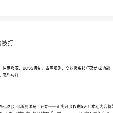
豹被打
：掉落资源、BOSS机制、毒圈规则、高效撤离技巧及信标功能
 黑豹被打
极点机》最新测试马上开始——距离开服仅剩5天！本期内容将