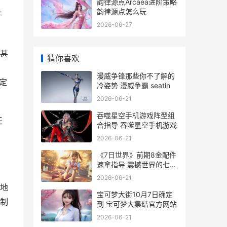
、
韵律源点Arcaea进阶策略
韵律源点怎么玩
开
2026-06-27
甚
猜你喜欢
漫威争锋那些你不了解的
定
冷姿势 漫威争霸 seatin
2026-06-21
吞噬星空手机游戏阵型组
任
合指导 吞噬星空手机游戏
2026-06-21
《7日世界》前期8金配件
速拿指导 震撼世界的七日
电影
2026-06-21
地
宝可梦大街10月7日确定
制
到 宝可梦大集结官方网站
2026-06-21