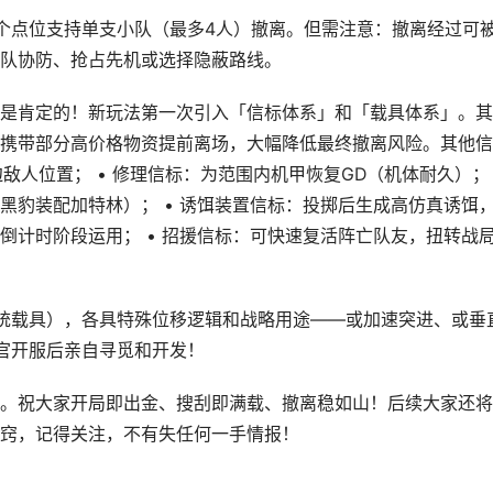
个点位支持单支小队（最多4人）撤离。但需注意：撤离经过可
队协防、抢占先机或选择隐蔽路线。
是肯定的！新玩法第一次引入「信标体系」和「载具体系」。其
携带部分高价格物资提前离场，大幅降低最终撤离风险。其他信
敌人位置； • 修理信标：为范围内机甲恢复GD（机体耐久）； 
黑豹装配加特林）； • 诱饵装置信标：投掷后生成高仿真诱饵
倒计时阶段运用； • 招援信标：可快速复活阵亡队友，扭转战
统载具），各具特殊位移逻辑和战略用途——或加速突进、或垂
官开服后亲自寻觅和开发！
。祝大家开局即出金、搜刮即满载、撤离稳如山！后续大家还将
窍，记得关注，不有失任何一手情报！