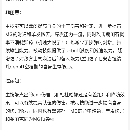
菲丽芭：
主技能可以瞬间提高自身的士气伤害和射速，进一步提高
MG的射速和单发伤害，爆发能力一流，同时攻击期间有概
率不消耗弹药（机魂大悦了？）也减少了换弹时刻增加持
续输出能力。被动技能提供了debuff减伤和减速能力，既
增强了对敌方士气崩溃后的留人能力也加强了在安吉拉清
除debuff空档期的自身生存能力。
拉丽妲：
主技能杰出的aoe伤害（和杜杜哈娜还是有差距）和降防效
果，可以有效提高队伍的伤害。被动技能进一步提高自身
的伤害能力，同时也有效弥补了MG的命中难题，单发伤害
和菲丽芭同为MG顶尖档。