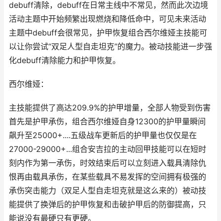
debuff清除，debuff在日常主线中不常见，然而此次边境
活动主题中开始频繁出现燃烧和降低命中，可见未来活动
主题中debuff会很常见，护甲恢复组合西尔维娅主技能可
以让你尝试“双足人型自走坦克”的魔力。被动技能进一步强
化debuff清除能力和护甲恢复。
西尔维娅：
主技能提供了高达209.9%的护甲增量，全部人物受到伤害
首先是护甲承伤，组合西尔维娅自身12300的护甲量瞬间
飙升至25000+....五级战车更新后的护甲量也仅仅是在
27000-29000+...组合安吉拉的主动回甲技能可以在短时
刻内作为第一承伤，时效结束后可以立刻进入载具清除仇
恨再由载具承伤，在某些载具不易发挥的空间拥有极强的
承伤突击能力（双足人型自走坦克就是这么来的）被动技
能提供了换弹后的护甲恢复和击破护甲后的防御提高，只
能说没有最硬只有更硬。