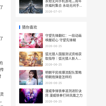
永劫无间手机游戏二周年
庆福利集合 永劫无间手机
了
版
2026-07-01
猜你喜欢
守望先锋翻红：一段动画
了
唤醒初心 守望先锋糊
2026-06-25
弧光猎人国服测试资格获
取指导｜弧光猎人新人入
的
门和预约通道 弧光升级
2026-06-25
传
明朝平民核爆流配队策略
时
明朝炮弹是怎样的
2026-06-25
漫威争锋铁拳凌冽进阶诀
灵
窍 漫威铁拳打碎凤凰之力
，
2026-06-25