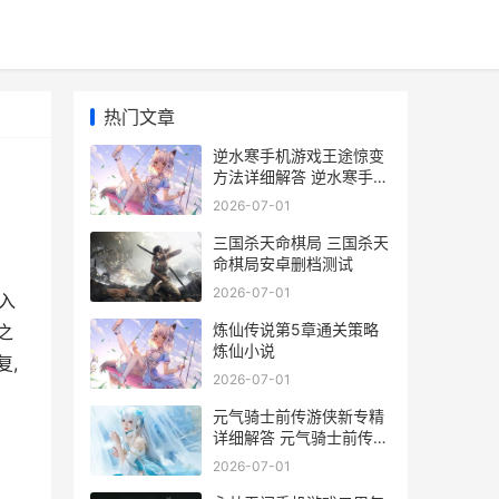
热门文章
逆水寒手机游戏王途惊变
方法详细解答 逆水寒手机
游戏怎么玩
2026-07-01
三国杀天命棋局 三国杀天
命棋局安卓删档测试
2026-07-01
入
炼仙传说第5章通关策略
之
炼仙小说
复,
2026-07-01
元气骑士前传游侠新专精
详细解答 元气骑士前传游
侠攻略2025
2026-07-01