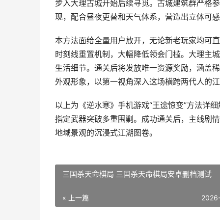
步入大理古城开始后续寻觅。古城建筑群严格参
现，配合昼夜更替和天气体系，营造出立体可感
本方法面给全量用户放开，无论新老玩家均可直
时刻线重置机制，大幅降低领会门槛。大理主城
生活细节。通关后将发放唯一资源奖励，涵盖稀
外观形象，以第一视角深入这场横跨两代人的江
以上为《逆水寒》手机游戏“王途惊变”方法详
指定武器突破多重围剿。成功通关后，主线剧情
地域景观的沉浸式江湖图卷。
三国杀天命棋局 三国杀天命棋局安卓删档测试
« 上一篇
2026