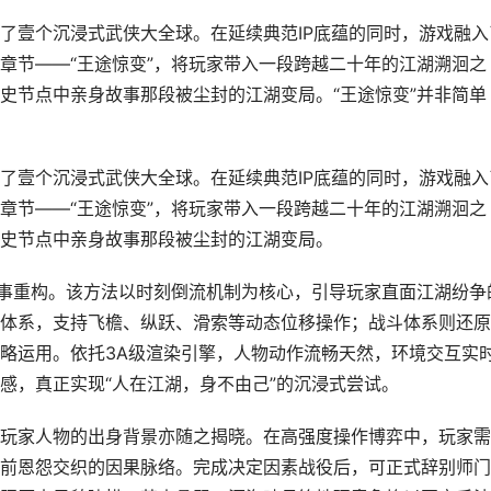
了壹个沉浸式武侠大全球。在延续典范IP底蕴的同时，游戏融入
章节——“王途惊变”，将玩家带入一段跨越二十年的江湖溯洄之
史节点中亲身故事那段被尘封的江湖变局。“王途惊变”并非简单
了壹个沉浸式武侠大全球。在延续典范IP底蕴的同时，游戏融入
章节——“王途惊变”，将玩家带入一段跨越二十年的江湖溯洄之
史节点中亲身故事那段被尘封的江湖变局。
叙事重构。该方法以时刻倒流机制为核心，引导玩家直面江湖纷争
体系，支持飞檐、纵跃、滑索等动态位移操作；战斗体系则还原
略运用。依托3A级渲染引擎，人物动作流畅天然，环境交互实
感，真正实现“人在江湖，身不由己”的沉浸式尝试。
玩家人物的出身背景亦随之揭晓。在高强度操作博弈中，玩家需
前恩怨交织的因果脉络。完成决定因素战役后，可正式辞别师门