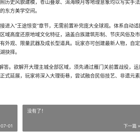
照历史风貌建模，苍山叠翠、洱海映月等地理意象均以写实手法
的东方美学空间。
接进入“王途惊变”章节，无需前置补完庞大全球观。体系自动适
区域高度还原地域文化特征，涵盖白族建筑形制、节庆风俗及市
有外观、限量武器及成长型道具。玩家亦可创建最新人物，自定
湖抉择。
细解答。欲解开大理主城全部区域，须先通过雁门关前置战役，运
正式延展，玩家将深入大理街巷，尝试融合民俗技艺、非遗元素
没有了！
-07-01
下一篇 