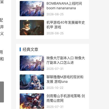
呈
BOMBANANA上线时间
boom nanananana
2026-06-25
配
机甲游戏40年发展编年史
井
机甲 游戏
义
2026-06-25
经典文章
用
映像大厅副本入口 映像大
和
厅副本入口怎么进
2025-07-31
聊聊撸撸M游戏的现状和
发展 游戏luna
2025-10-22
剑雨蜀山手机游戏策略 剑
»
雨蜀山官网
2025-07-31