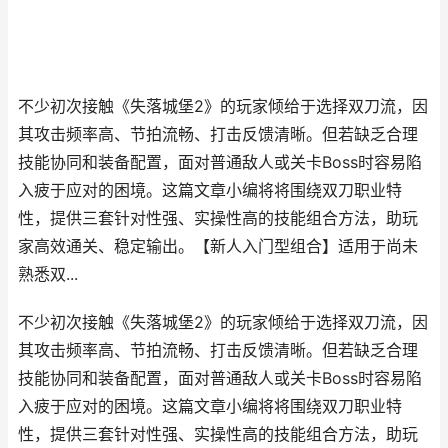
不少初次接触《失落城堡2》的玩家倾给于选择双刀流，因
其攻击频率高、节拍流畅、打击反馈清晰。但若缺乏合理
技能协同和装备配置，面对普通敌人或关卡Boss时容易陷
入疲于应对的困境。这篇文章小编将将围绕双刀职业特
性，提供三套针对性强、实操性高的技能组合方法，助玩
家高效通关、稳定输出。【新人入门型组合】适用于尚未
熟悉双...
不少初次接触《失落城堡2》的玩家倾给于选择双刀流，因
其攻击频率高、节拍流畅、打击反馈清晰。但若缺乏合理
技能协同和装备配置，面对普通敌人或关卡Boss时容易陷
入疲于应对的困境。这篇文章小编将将围绕双刀职业特
性，提供三套针对性强、实操性高的技能组合方法，助玩