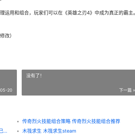
理运用和组合，玩家们可以在《英雄之刃4》中成为真正的霸主
修改）
没有了！
-05-20
下一篇 
传奇烈火技能组合策略 传奇烈火技能组合推荐
深入解析河狸计划游戏评价 河狸计划怎么自己做游戏
木筏求生 木筏求生steam