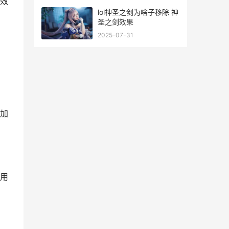
效
lol神圣之剑为啥子移除 神
圣之剑效果
2025-07-31
加
用