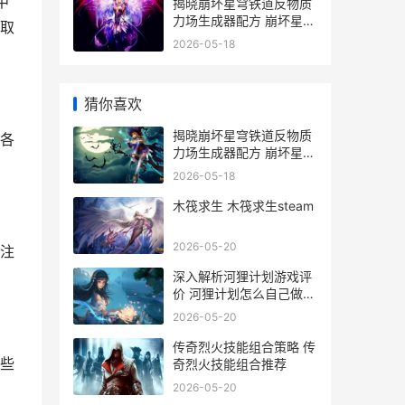
中
揭晓崩坏星穹铁道反物质
力场生成器配方 崩坏星穹
取
铁道演示
2026-05-18
猜你喜欢
揭晓崩坏星穹铁道反物质
各
力场生成器配方 崩坏星穹
铁道演示
2026-05-18
木筏求生 木筏求生steam
2026-05-20
注
深入解析河狸计划游戏评
价 河狸计划怎么自己做游
戏
2026-05-20
传奇烈火技能组合策略 传
些
奇烈火技能组合推荐
2026-05-20