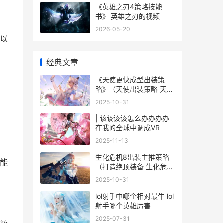
《英雄之刃4策略技能
书》 英雄之刃的视频
2026-05-20
以
经典文章
《天使更快成型出装策
略》（天使出装策略 天使
成功学
2025-10-31
| 该该该该怎么办办办办
在我的全球中调成VR
2025-11-13
生化危机8出装主推策略
能
（打造绝顶装备 生化危机
8出装推荐
2025-10-31
lol射手中哪个相对最牛 lol
射手哪个英雄厉害
2025-07-31