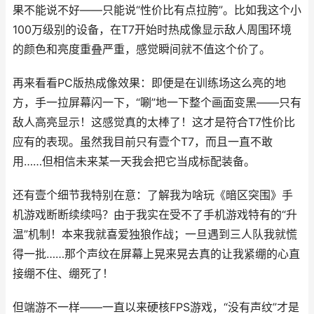
果不能说不好——只能说“性价比有点拉胯”。比如我这个小
100万级别的设备，在T7开始时热成像显示敌人周围环境
的颜色和亮度重叠严重，感觉瞬间就不值这个价了。
再来看看PC版热成像效果：即便是在训练场这么亮的地
方，手一拉屏幕闪一下，“唰”地一下整个画面变黑——只有
敌人高亮显示！这感觉真的太棒了！这才是符合T7性价比
应有的表现。虽然我目前只有壹个T7，而且一直不敢
用……但相信未来某一天我会把它当成标配装备。
还有壹个细节我特别在意：了解我为啥玩《暗区突围》手
机游戏断断续续吗？由于我实在受不了手机游戏特有的“升
温”机制！本来我就喜爱独狼作战；一旦遇到三人队我就慌
得一批……那个声纹在屏幕上晃来晃去真的让我紧绷的心直
接绷不住、绷死了！
但端游不一样——一直以来硬核FPS游戏，“没有声纹”才是