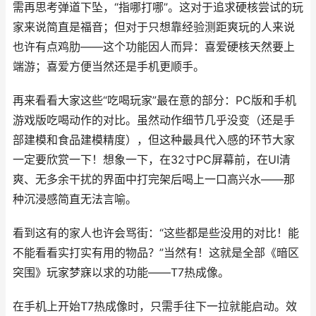
需再思考弹道下坠，“指哪打哪”。这对于追求硬核尝试的玩
家来说简直是福音；但对于只想靠经验测距爽玩的人来说
也许有点鸡肋——这个功能因人而异：喜爱硬核天然要上
端游；喜爱方便当然还是手机更顺手。
再来看看大家这些“吃喝玩家”最在意的部分：PC版和手机
游戏版吃喝动作的对比。虽然动作细节几乎没变（还是手
部建模和食品建模精度），但这种最具代入感的环节大家
一定要欣赏一下！想象一下，在32寸PC屏幕前，在UI清
爽、无多余干扰的界面中打完架后喝上一口高兴水——那
种沉浸感简直无法言喻。
看到这有的家人也许会骂街：“这些都是些没用的对比！能
不能看看实打实有用的物品？”当然有！这就是全部《暗区
突围》玩家梦寐以求的功能——T7热成像。
在手机上开始T7热成像时，只需手往下一拉就能启动。效