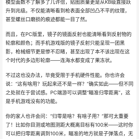
模型面数不了解多了几许倍，贴图质量更是从KB级直接跃
升到兆级。不仅能清晰看到枪表面全部凹凸不平的纹理，
甚至螺丝口磨损的痕迹都能一目了然。
而且，在PC版里，镜子的镜面反射也能清晰看到反射物的
轮廓和颜色；而手机游戏版的镜子反射只能呈现一团黑
影，枪械细节更是惨不忍睹，甚至出现了本不该出现在这
个时代的多边形轮廓——连海水都变成了果冻状。
不过这也没办法，毕竟受限于手机硬件性能。你也许会
说：“这有啥用？玩起来还不是一样？”确实如此——但不同
之处就在于尝试感。PC端游可以调整“瞄准归零距离”，这
是手机游戏没有的功能。
你的家人也许会问：“归零是啥？有啥子用？”那可太重要
了！比如你目测或地图测距大概离目标有100米——这时你
可以把归零距离调到100米，瞄准的地方就是子弹落点，无