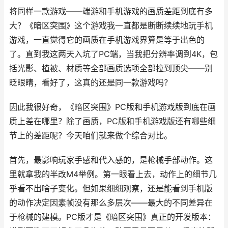
将同样一款游戏——端游和手机游戏的画质差距到底有多
大？《暗区突围》这个游戏我一直都是断断续续地玩手机
游戏，一直觉得它的画质在手机游戏界算是等于出色的
了。直到我这两天入坑了PC端，当我把分辨率调到4K，包
括光影、植被、材质等全部画质选项全部拉到顶尖——别
眨眼睛，看好了，这真的还是同一款游戏吗？
因此我很好奇，《暗区突围》PC版和手机游戏版到底在画
质上差在哪里？除了画质，PC版和手机游戏版还有哪些细
节上的差距呢？今天咱们就来做个综合对比。
首先，最影响玩家手感和代入感的，是枪械手部动作。这
里就拿我的半改M4举例。第一眼看上去，动作上的细节几
乎看不出啥子变化。但如果细细观察，还是能看到手机版
的动作决定因素帧没有那么多层次——最大的不同差异在
于枪械的建模。PC版才是《暗区突围》真正的开发版本：