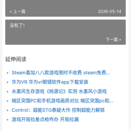
« 上一篇
2026-05-14
没有了！
下一篇 »
延伸阅读
Steam喜加八八款游戏限时不收费 steam免费喜加一持续更新
华为VR 华为vr眼镜软件app下载安装
水墨风生存游戏《桃源记》实测 水墨风小游戏
暗区突围PC和手机游戏画质对比 暗区突围pc和手机怎么绑定在一起
Control：超能STG悬疑大作 控制超能力解锁
游戏开局捡差点枪咋办 开局捡漏