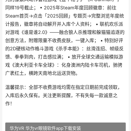
同样19号截止； • 2025年Steam年度回顾徽章：前往
Steam首页→点击「2025回顾」专题页→完整浏览年度统
计报告，徽章将自动解开并入库个人资料； • 联机欢乐派
对游戏《谁是谁2.0》——融合狼人杀推理和躲猫猫追逐的
创意方法，附赠限量不收费皮肤，一键入库； • 特别好评
的2D硬核动作格斗游戏《杀手本能》：丝滑连招、帧级反
馈、拳拳到肉，打击感拉满； • 放开全球交通运输模拟游
戏《澳大利亚卡车全球》：化身澳洲内陆卡车司机，驰骋
广袤红土，横跨天南地北运送货物。
温馨提示：全部不收费游戏均需在指定日期前完成领取，
入库后永久保有。关注更新提醒，不有失每一款诚意之
作！
华为VR 华为vr眼镜软件app下载安装