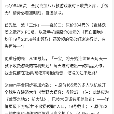
元1,084显灵！全民喜加八八款游戏限时不收费入库，手慢
无！请务必看准时刻，自选领取。
首先是一波「王炸」——喜加二：原价384元的《霍格沃
茨之遗产》PC版，以及手机端原价80元的《死亡细胞》，
均于19号23:59截止领取！还没领的兄弟们速速行动，有
失再等一年！
更重磅的是：从19号起，「一宝」将开始连续16天每天一
款不收费游戏的福利规划！每天准时送出一款精品大作，
我会提前在社群/动态中明确预告，记得关注不迷路！
Steam平台同步喜加六款： • 原价165元的多人联机放开
全球生存建造大作《荒野大镖客：救赎2》（注：此处应为
《荒野之地2：新大陆》，已按常见译名规范修正）——详
情页最下方标注“不收费领取”入口，19号截止； • 原价22
元的像素风动作冒险游戏《壹个枪手》（A Gunman），