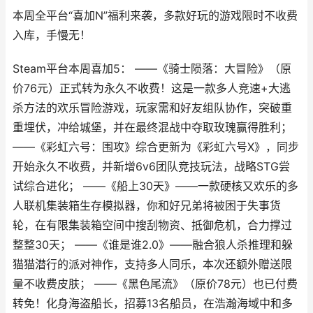
本周全平台“喜加N”福利来袭，多款好玩的游戏限时不收费
入库，手慢无！
Steam平台本周喜加5： ——《骑士陨落：大冒险》（原
价76元）正式转为永久不收费！这是一款多人竞速+大逃
杀方法的欢乐冒险游戏，玩家需和好友组队协作，突破重
重埋伏，冲给城堡，并在最终混战中夺取玫瑰赢得胜利；
——《彩虹六号：围攻》综合更新为《彩虹六号X》，同步
开始永久不收费，并新增6v6团队竞技玩法，战略STG尝
试综合进化； ——《船上30天》——一款硬核又欢乐的多
人联机集装箱生存模拟器，你和好兄弟将被困于失事货
轮，在有限集装箱空间中搜刮物资、抵御危机，合力撑过
整整30天； ——《谁是谁2.0》——融合狼人杀推理和躲
猫猫潜行的派对神作，支持多人同乐，本次还额外赠送限
量不收费皮肤； ——《黑色尾流》（原价78元）也已付费
转免！化身海盗船长，招募13名船员，在浩瀚海域中和多