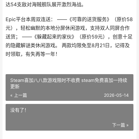
达54支敌对海贼舰队展开激烈海战。
Epic平台本周双连送： ——《可靠的送货服务》（原价58
元），轻松幽默的本地分屏休闲游戏，支持双人同屏合作
送货； ——《躲藏起来的家伙》（原价59元），创意十足
的隐藏解谜类休闲游戏。 两款均限免至8月21日，记得及
时领取，有失再等一年！
Steam喜加八八款游戏限时不收费 steam免费喜加一持续
更新
« 上一篇
2026-05-14
没有了！
下一篇 »