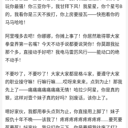
玩你最骚！你三亚你牛，我甘拜下风！我星星，你个星号B
的，我看你是三天不挨打，你上房要接瓦——快抱着你的
马马哈哈！
阿里嘎多去吧！你娜娜，你摊上事了！你居然敢得罪大家
拳皇界第一名嘴？今天不动手说都要说哭你！你莫跟我扯
那个多，直接动手好吧？我电马雷厉风行——能动口的绝
不动手！
不要吵了，不要吵了！大家大家都是格斗家，要遵守大家
的职业操守嘛！行嘛行嘛……哎呀来来来，点到为止！那我
先上了——痛痛痛痛痛痛痛无情！哈拉少阿星，你是真的
狠，这样对壹个妹子真的好吗？别废话，该你上了。
嗯好家伙，我都用拳头点到为止，你直接用上脚了！妹子
报仇十年不晚——该我了！疼疼疼疼疼疼疼疼疼……要死要
死要死！好家伙，我只打你三下，你是要把我往废了打？