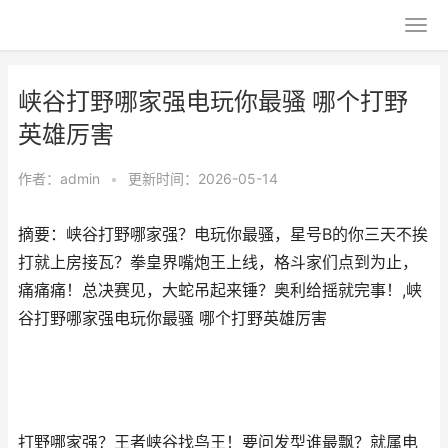
峡谷打野哪家强电玩你最骚 哪个打野
英雄厉害
作者：
admin
•
更新时间：2026-05-14
摘要：峡谷打野哪家强？电玩你最骚，星号B的你三天不挨
打就上房接瓦？拳皇界嘴炮王上线，格斗家们点到为止，
痛痛痛！总决赛见，大蛇吊起来锤？奥利给摇就完事！,峡
谷打野哪家强电玩你最骚 哪个打野英雄厉害
打野哪家强？王者峡谷找鸟王！要问发型谁最飘？就属电