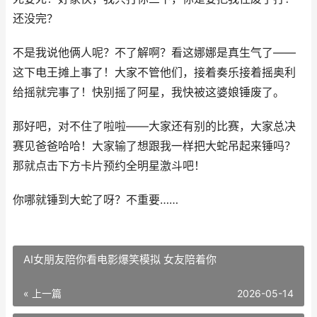
还没完？
不是我说他俩人呢？不了解啊？看这娜娜是真生气了——
这下电王摊上事了！大家不管他们，接着奏乐接着摇奥利
给摇就完事了！快别摇了阿星，我快被这婆娘锤废了。
那好吧，对不住了啦啦——大家还有别的比赛，大家总决
赛见爸爸哈哈！大家输了想跟我一样把大蛇吊起来锤吗？
那就点击下方卡片预约全明星激斗吧！
你哪就锤到大蛇了呀？不重要……
AI女朋友陪你看电影爆笑模拟 女友陪着你
« 上一篇
2026-05-14