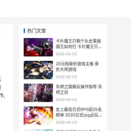
热门文章
卡片魔王只剩个头史莱姆
国王如何打 卡片魔王只剩
个头下载手机版
2026-06-03
20元档骨折游戏主推 骨
折大师游戏
2026-06-03
其
灰烬之国盾反操作指导 灰
设
烬之剑
作,
2026-06-03
史上最佳日式RPG前25名
榜单 2020日式rpg必玩神
作
2026-06-03