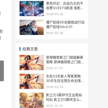
黑色印记：近战为王的不
收费3V3STG新游 电影黑
色记忆
连
2026-05-28
僵尸前线3D全能挑战行动
僵尸前线3dv2.01
阶
2026-05-28
现
经典文章
原神雅努斯之门锁链解密
策略 原神雅努斯之门观景
点在哪
2025-07-31
生存33天新人零氪策略
»
30天生存无限生命无限子
弹
2026-03-26
影之刃3羁绊守正出奇如
何玩 影之刃3羁绊怎么解
锁
2025-10-19