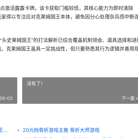
点激活露露卡牌。该卡获取门槛较低，其核心能力为即时清除
。玩家得以专注应对克莱姆国王本体，避免因分心处理杂兵而中断
个头史莱姆国王”的打法解析已综合覆盖机制领会、道具选择和进
s战，克莱姆国王虽具一定挑战性，但只要熟悉其行为逻辑并善用
没有了！
06-03
下一篇 
卡片魔王只剩个头史莱姆国王如何打 卡片魔王只剩个头下载手机版
20元档骨折游戏主推 骨折大师游戏