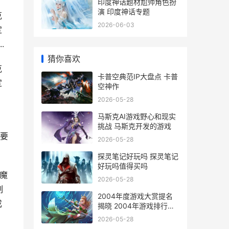
印度神话题材尬帅角色扮
演 印度神话专题
克
2026-06-03
定
.
猜你喜欢
克
卡普空典范IP大盘点 卡普
定
空神作
2026-05-28
马斯克AI游戏野心和现实
挑战 马斯克开发的游戏
要
2026-05-28
探灵笔记好玩吗 探灵笔记
好玩吗值得买吗
魔
2026-05-28
制
2004年度游戏大赏提名
成
揭晓 2004年游戏排行榜
前十名
2026-05-28