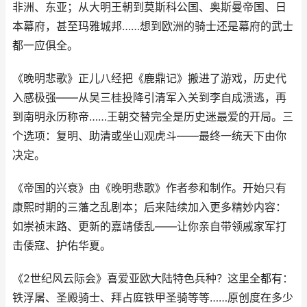
非洲、东亚；从大明王朝到莫斯科公国、奥斯曼帝国、日
本幕府，甚至玛雅城邦……想到欧洲的骑士还是幕府的武士
都一应俱全。
《晚明悲歌》正儿八经把《鹿鼎记》搬进了游戏，历史代
入感极强——从吴三桂投降引清军入关到李自成溃逃，再
到南明永历称帝……王朝交替完全是历史迷最爱的开局。三
个选项：复明、助清或坐山观虎斗——最终一统天下由你
决定。
《帝国的兴衰》由《晚明悲歌》作者参和制作。开始只有
康熙时期的三藩之乱剧本；后来陆续加入更多精妙内容：
如崇祯末路、更新的嘉靖倭乱——让你亲自带领戚家军打
击倭寇、护佑华夏。
《2世纪风云际会》喜爱亚欧大陆特色兵种？这里全都有：
铁浮屠、圣殿骑士、拜占庭铁甲圣骑等等……原创度在多少