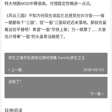
特大地图MOD中算很高。可惜稳定性略逊一点点。
《风云三国》不知为何现在说起它总感觉在炒冷饭——每
一期都有个“三国”，但“一股”三国却迟迟未落地。那就先留
着这份平替吧！希望“一股”尽快上架；万一跳票了……大家
估计得拿“一股”的头盖骨当碗使了。
求生之城手机游戏兑换码锦集 funcity求生之王
« 上一篇
2026-06-03
没有了！
下一篇 »
延伸阅读