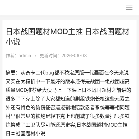
日本战国题材MOD主推 日本战国题材
小说
作者：
admin
•
更新时间：2026-06-03
摘要：从奇卡二代bug都不稳定原版一代画面在今天来说
又实在太糙折中一下最好的版本还得是战团一组战团超高
质量MOD推荐给大伙马上一下课上日本战国题材之前讲的
很多了下克上除了大家都知道的剧组铁炮长枪这些元素之
外还有特色的偷窃征召巡逻割地赔款忍者系统等等相同题
材里很常见的铁炮足轻下克上也削减了很多数量把很多铁
炮换成了工卫队尽可能还原史实,日本战国题材MOD主推
日本战国题材小说