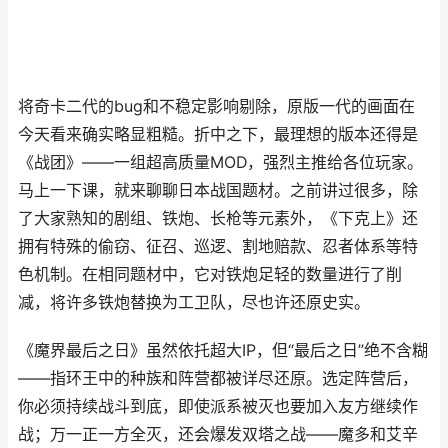
将奇卡二代的bug和不稳定影响剔除，原版一代的画面在
今天看来确实略显粗糙。折中之下，最理想的版本还得是
《战团》——一组超高质量MOD，强烈主推给各位玩家。
马上一下课，就来聊聊日本战国题材。之前讲过很多，除
了大家熟知的剧组、铁炮、长枪等元素外，《下克上》还
拥有特殊的偷窃、征召、巡逻、割地赔款、忍者体系等特
色机制。在相同题材中，它对铁炮足轻的数量进行了削
减，将许多铁炮替换为工卫队，尽也许还原史实。
《魔界最后之日》虽然依托超大IP，但“最后之日”绝不含糊
——指环王中的种族和阵营都被详尽还原。选定阵营后，
你必须持续战斗到底，即使派系被灭也要加入友方继续作
战；万一正一方全灭，还会爆发双塔之战——魔多和艾辛