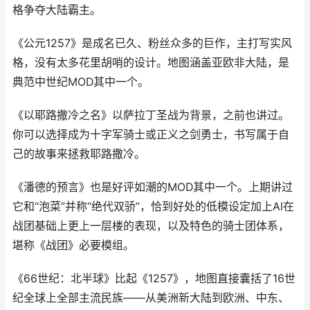
格争夺大陆霸主。
《公元1257》是成名已久、粉丝众多的巨作，主打写实风
格，没有太多花里胡哨的设计。地图涵盖亚欧非大陆，是
典范中世纪MOD其中一个。
《以耶路撒冷之名》以萨拉丁圣战为背景，之前也讲过。
你可以选择成为十字军骑士或正义之剑勇士，书写属于自
己的故事来拯救耶路撒冷。
《潘德的预言》也是好评如潮的MOD其中一个。上期讲过
它和“泡菜”并称“绝代双骄”，恰到好处的低模设定加上AI在
战团基础上更上一层楼的表现，以及特色的骑士团体系，
堪称《战团》必要模组。
《66世纪：北半球》比起《1257》，地图直接囊括了16世
纪全球上全部主流民族——从美洲新大陆到欧洲、中东、