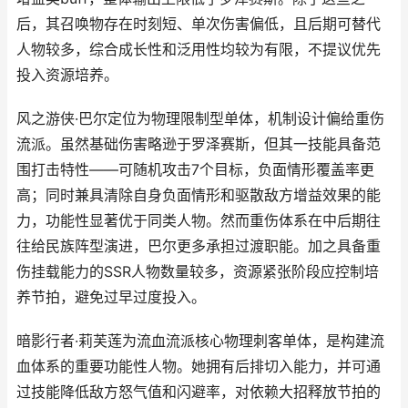
后，其召唤物存在时刻短、单次伤害偏低，且后期可替代
人物较多，综合成长性和泛用性均较为有限，不提议优先
投入资源培养。
风之游侠·巴尔定位为物理限制型单体，机制设计偏给重伤
流派。虽然基础伤害略逊于罗泽赛斯，但其一技能具备范
围打击特性——可随机攻击7个目标，负面情形覆盖率更
高；同时兼具清除自身负面情形和驱散敌方增益效果的能
力，功能性显著优于同类人物。然而重伤体系在中后期往
往给民族阵型演进，巴尔更多承担过渡职能。加之具备重
伤挂载能力的SSR人物数量较多，资源紧张阶段应控制培
养节拍，避免过早过度投入。
暗影行者·莉芙莲为流血流派核心物理刺客单体，是构建流
血体系的重要功能性人物。她拥有后排切入能力，并可通
过技能降低敌方怒气值和闪避率，对依赖大招释放节拍的