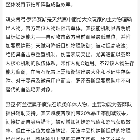
整体发育节拍和阵型成型效率。
魂火骨弓·罗泽赛斯是天然篇中面给大众玩家的主力物理输
出人物。官方定位为物理阻击单体，其技能机制具备明确
目标锁定能力——自动攻击敌方当前血量最低单位，并附
加萎靡情形；天赋可降低目标物理防御；被动提高攻速；
绝招具备击杀重置机制，伤害表现突出，尤其适配以萎靡
为核心机制的队伍体系，常作为副C运用。不过该人物生存
能力偏弱，在宝石配置上需权衡输出最大化和基础生存保
障。对于零氪及微氪用户而言，罗泽赛斯是萎靡队中不可
替代的首选培养对象。
野巫·阿兰德属于魔法召唤类单体人物，主要功能为萎靡队
提供辅助支持。其天赋使普攻附带20%暴击率削减效果，
间接提高自身容错率；被动增加初始怒气值和怒气获取效
率。但由于定位为魔法输出，无法享受梅纳斯提供的物理
增益类buff，整体输出上限低于罗泽赛斯。除了这些之