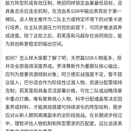
敌方阵型形成有效压制。绝招同样锁定血量最低目标，且
具备击杀后连击机制，在流血系SSR中输出表现处于第一
梯队。该人物主推作为二队主力或特定环境下的对策卡进
行培养，在主队资源压力可控的前提下，可同步推进其养
成进度。除了这些之后，莉芙莲和马超存在协同效应，能
为其创新更稳定的输出空间。
如何？怎么样大家都了解了吧，天然篇SSR人物虽多，但
并非全部值得深度养成。罗泽赛斯作为萎靡队核心输出，
应列为首要资源倾斜对象；阿兰德实战强度不足，暂不提
议投入；巴尔适合作为阶段性过渡人物，资源分配需保持
克制；莉芙莲则具备灵活部署价格，可在二队或战略场景
中重点打磨。唯有聚焦核心人物、科学分配魂晶等决定因
素养成材料，才能高效搭建可持续进化的阵型结构，稳步
应对从新人期到高难副本的全阶段挑战。在长期进步经过
中，理智评估人物机制和阵型需求的匹配度，远比追逐表