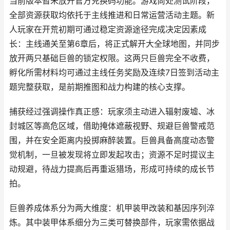
当前版本暂未放开官方兑换码功能。游戏尚处测试阶段，
全部资源获取均依托于主线推进和日常运营活动主题。新
人玩家在开荒初期可通过稳定资源途径完成决定因素成
长：主线通关至第6章后，将正式解开大全球地图，并同步
放开两只基础巨兽的锁定权限。这两只巨兽完全不收费，
孵化所需材料均可通过主线任务奖励及连续7日签到活动主
题完整获取，是前期推图和战力构建的核心支撑。
捕获经过强调操作真正感：玩家须主动进入辐射废墟、冰
封城区等高危区域，借助掩体遮蔽视野、规避巨兽警戒范
围，并在安全距离内投掷麻醉装置。巨兽具备高度动态警
觉机制，一旦被发现将立即发起攻击；资源不足时提议主
动规避，待战力提高后再重返猎场，形成可持续的成长节
拍。
巨兽养成体系分为两大维度：机甲装甲改装和基因序列淬
炼。其中装甲体系细分为三类可替换部件，玩家需依据战