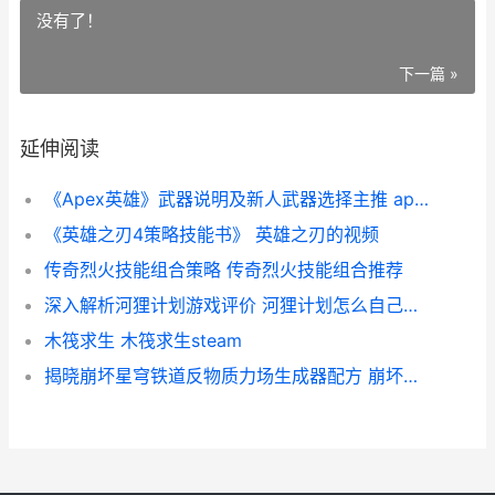
没有了！
下一篇 »
延伸阅读
《Apex英雄》武器说明及新人武器选择主推 apex武器一览
《英雄之刃4策略技能书》 英雄之刃的视频
传奇烈火技能组合策略 传奇烈火技能组合推荐
深入解析河狸计划游戏评价 河狸计划怎么自己做游戏
木筏求生 木筏求生steam
揭晓崩坏星穹铁道反物质力场生成器配方 崩坏星穹铁道演示