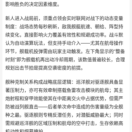
影响胜负的决定因素维度。
新人进入战局前，须重点领会实时联网对战下的动态变量
制度：战场态势每秒刷新，敌我舰艇航速、朝给、阵型持
续变化，直接影响火力覆盖有效性和规避成功率。战斗默
认为自动演算玩法，但支持手动介入——尤其在航母操作
环节，舰载机投弹需由玩家主动触发。左下角显示的“整备
时刻”即为舰载机再出动冷却周期，该数值普遍较长，合理
规划出击节拍是提高空袭密度的前提。
舰种克制关系构成战略底层逻辑：巡洋舰对驱逐舰具备显
著压制力，亦可有效牵制搭载鱼雷攻击模块的航母；其主
炮射程和穿甲效能使其在中距离交火中占据优势，但需严
防被战列舰直击——后者单次命中造成的伤害量级为全舰
种之最。驱逐舰则专精反潜任务，对潜艇威胁最大；同时
需规避巡洋舰的区域压制和航母的空中打击，生存依赖高
机动性和烟幕掩护。