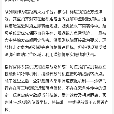
战列舰作为超距离火力平台，核心目标应锁定敌方巡洋
舰，其重炮齐射可在超视距范围内瓦解中型舰艇编队。遭
遇潜艇逼近时须立即转给规避，避免被水下突袭命中。航
母单位需优先保障自身生存，规避敌方鱼雷轨迹，一旦被
命中将触发高额固定伤害。潜艇则以隐蔽接敌为要义，理
想打击对象为战列舰等高价格慢速目标，但必须规避反潜
深弹和声呐定位区域，利用潜航情形实施精准伏击。
指挥官体系提供决定因素战略加成：每位指挥官拥有独立
技能树和冷却机制，技能释放时机直接影响战局转折点。
除了这些之后，全部舰艇均采用弹道模拟机制——炮弹飞
行存在真正弹道延迟和落点偏移，不存在无条件命中的设
定。玩家需结合敌舰当前航给、瞬时速度及相对距离，预
判其1–2秒后的位置坐标，将瞄准十字线提前置于该预设点
位。