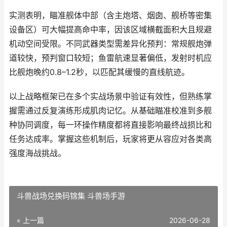
实测表明，瞄准舰体中部（含主炮塔、烟囱、舰桥等密集
设备区）可大幅提高命中率，因该区域横截面积大且规避
机动空间受限。不同武器类型需差异化预判：常规舰炮弹
道较快，预判窗口较短；鱼雷航速显著偏低，发射时机应
比舰炮晚约0.8–1.2秒，以匹配其缓慢的直线航迹。
以上战略框架已在多个实战场景中验证有效性，但熟练掌
握需通过反复演练形成肌肉记忆。从基础瞄准校准到多舰
种协同调度，每一环操作精度都将直接影响最终战损比和
任务达成率。掌握这些机制后，玩家将更从容应对各类高
强度海战挑战。
斗兽战场兑换码锦集 斗兽场手游
« 上一篇
2026-06-28