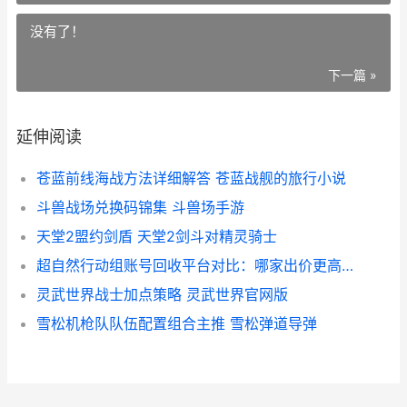
没有了！
下一篇 »
延伸阅读
苍蓝前线海战方法详细解答 苍蓝战舰的旅行小说
斗兽战场兑换码锦集 斗兽场手游
天堂2盟约剑盾 天堂2剑斗对精灵骑士
超自然行动组账号回收平台对比：哪家出价更高 超自然行动组评测
灵武世界战士加点策略 灵武世界官网版
雪松机枪队队伍配置组合主推 雪松弹道导弹