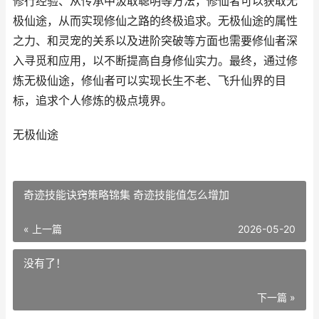
修行经验、从传承中汲取聪明等方法，修仙者可以获取无
极仙途，从而实现修仙之路的终极追求。无极仙途的属性
之力、和灵宠的关系以及进阶突破等方面也需要修仙者深
入寻觅和应用，以不断提高自身修仙实力。最终，通过修
炼无极仙途，修仙者可以实现长生不老、飞升仙界的目
标，追求个人修炼的极点境界。
无极仙途
奇迹技能诀窍策略锦集 奇迹技能值怎么增加
« 上一篇
2026-05-20
没有了！
下一篇 »