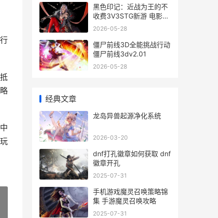
黑色印记：近战为王的不
收费3V3STG新游 电影黑
色记忆
2026-05-28
航行
僵尸前线3D全能挑战行动
僵尸前线3dv2.01
2026-05-28
抵
略
经典文章
龙岛异兽起源净化系统
中
2026-03-20
玩
dnf打孔徽章如何获取 dnf
徽章开孔
2025-07-31
手机游戏魔灵召唤策略锦
集 手游魔灵召唤攻略
2025-07-31