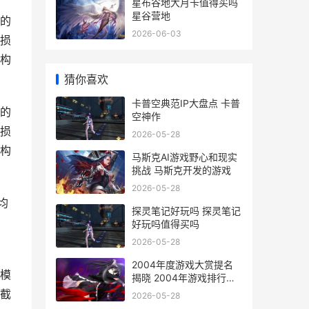
星布谷地大月卡值得买吗
星谷营地
的
2026-06-03
损
构
猜你喜欢
卡普空典范IP大盘点 卡普
的
空神作
损
2026-05-28
构
马斯克AI游戏野心和现实
挑战 马斯克开发的游戏
2026-05-28
均
探灵笔记好玩吗 探灵笔记
好玩吗值得买吗
2026-05-28
2004年度游戏大赏提名
模
揭晓 2004年游戏排行榜
前十名
截
2026-05-28