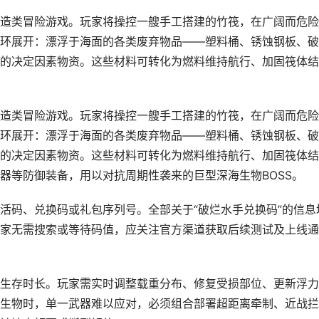
造类冒险游戏。玩家将操控一艘手工搭建的竹筏，在广阔而危险
环展开：漂浮于海面的各类废弃物品——塑料桶、锈蚀钢板、破
的决定因素物资。这些材料可转化为燃料维持航行、加固筏体结
造类冒险游戏。玩家将操控一艘手工搭建的竹筏，在广阔而危险
环展开：漂浮于海面的各类废弃物品——塑料桶、锈蚀钢板、破
的决定因素物资。这些材料可转化为燃料维持航行、加固筏体结
器等防御装备，用以对抗周期性袭来的巨型深海生物BOSS。
活码、兑换码或礼包序列号。全部关于“破烂水手兑换码”的信息
家无需搜索或等待码值，应关注官方渠道获取后续测试及上线通
生存时长。玩家需实时调整载重分布、修复受损部位、更新浮力
生物时，单一武器难以应对，必须组合部署超距离牵制、近战拦