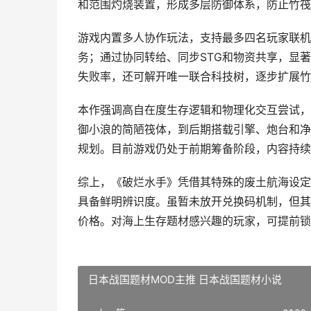
和范围灼烧装置，形成多层防御体系，防止竹筏
游戏内置多人协作玩法，支持最多四名玩家联机
务；通过协同转给、同步STG和物资共享，显
失败率，还可解开唯一联合科技树，逐步扩展竹
本作强调高自在度生存逻辑和物理化交互尝试，
御小浪的简陋筏体，到后期搭载引擎、炮台和净
规划。目前游戏仍处于前期筹备阶段，内容持续
综上，《破烂水手》凭借其特殊的废土航海设定
具备鲜明辨识度。虽暂未放开兑换码机制，但其
价格。对海上生存题材感兴趣的玩家，可提前锁
日本战国题材MOD主推 日本战国题材小说