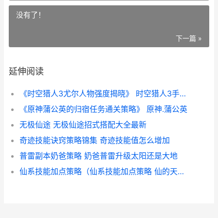
没有了！
下一篇 »
延伸阅读
《时空猎人3尤尔人物强度揭晓》 时空猎人3手游视频
《原神蒲公英的归宿任务通关策略》 原神.蒲公英
无极仙途 无极仙途招式搭配大全最新
奇迹技能诀窍策略锦集 奇迹技能值怎么增加
普雷副本奶爸策略 奶爸普雷升级太阳还是大地
仙系技能加点策略（仙系技能加点策略 仙的天赋怎么加点