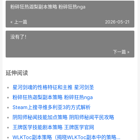
粉碎狂热迦梨副本策略 粉碎狂热nga
« 上一篇
2026-05-21
没有了！
下一篇 »
延伸阅读
星河剑魂的性格特征和主推 星河剑圣
粉碎狂热迦梨副本策略 粉碎狂热nga
Steam上搜寻维多利亚3的方式解析
阴阳师秘闻技能加点策略 阴阳师秘闻平民攻略
王牌医学技能剧本策略 王牌医学官网
WLKToc副本策略（揭晓WLKToc副本中的策略、诀窍和挑战 wlk 副本攻略